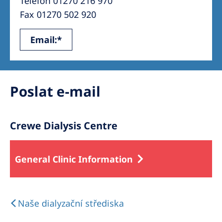
Telefon 01270 216 970
Australia
Fax 01270 502 920
Philippines
Email:*
North America
United States of America
Poslat e-mail
NephroCare International
Global Website
Crewe Dialysis Centre
General Clinic Information
Naše dialyzační střediska