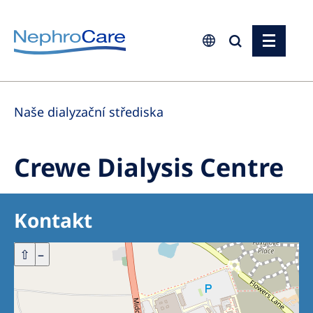
Europe
Naše dialyzační střediska
Czech Republic
France
Crewe Dialysis Centre
Germany
Israel
Kontakt
Italy
Netherlands
+
⇧
–
Poland
Portugal