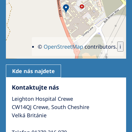
Romania
Russia
Serbia
Slovakia
©
OpenStreetMap
contributors.
i
Slovenia
Spain
Kde nás najdete
Sweden
Switzerland
Kontaktujte nás
United Kingdom
Leighton Hospital Crewe
CW14QJ Crewe, South Cheshire
Asia Pacific
Velká Británie
Asia Pacific