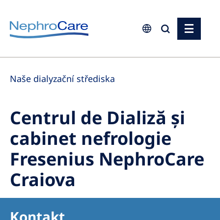
Europe
Naše dialyzační střediska
Czech Republic
France
Centrul de Dializă și
Germany
cabinet nefrologie
Israel
Fresenius NephroCare
Italy
Netherlands
Craiova
Poland
Portugal
Kontakt