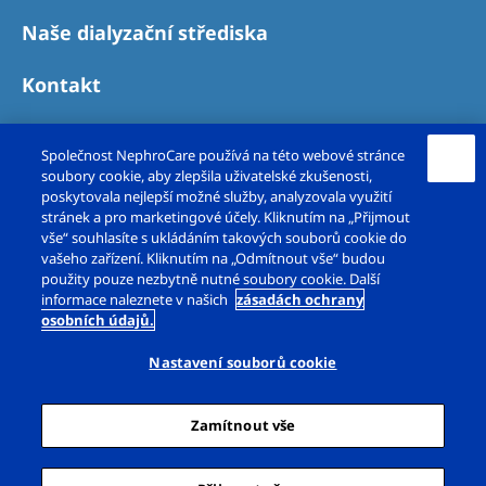
Naše dialyzační střediska
Kontakt
Společnost NephroCare používá na této webové stránce
soubory cookie, aby zlepšila uživatelské zkušenosti,
poskytovala nejlepší možné služby, analyzovala využití
stránek a pro marketingové účely. Kliknutím na „Přijmout
vše“ souhlasíte s ukládáním takových souborů cookie do
vašeho zařízení. Kliknutím na „Odmítnout vše“ budou
použity pouze nezbytně nutné soubory cookie. Další
Copyright © Fresenius Medical Care – DS, s.r.o.
informace naleznete v našich
zásadách ochrany
osobních údajů.
2026. Všechna práva vyhrazena.
Nastavení souborů cookie
Právní upozornění
Zásady ochrany osobních údajů
Zamítnout vše
Prohlášení o cookies
Nastavení souborů cookie
Mapa webu