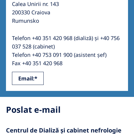
Australia
Calea Unirii nr. 143
200330 Craiova
Philippines
Rumunsko
North America
Telefon +40 351 420 968 (dializă) și +40 756
United States of America
037 528 (cabinet)
Telefon +40 753 091 900 (asistent șef)
NephroCare International
Fax +40 351 420 968
Global Website
Email:*
Poslat e-mail
Centrul de Dializă și cabinet nefrologie