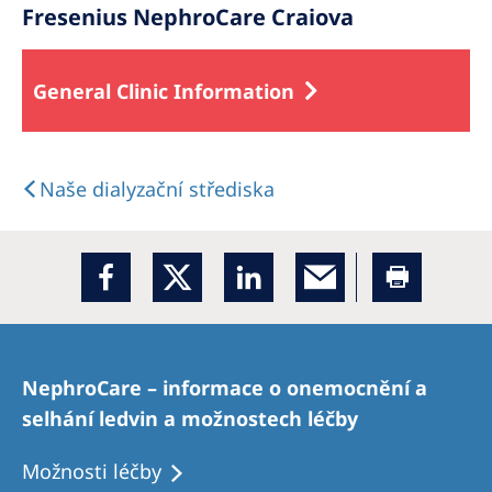
Fresenius NephroCare Craiova
General Clinic Information
Naše dialyzační střediska
NephroCare – informace o onemocnění a
selhání ledvin a možnostech léčby
Možnosti léčby