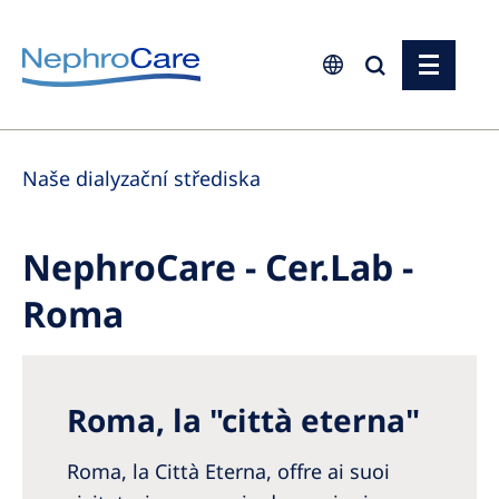
Europe
Naše dialyzační střediska
Czech Republic
France
NephroCare - Cer.Lab -
Germany
Roma
Israel
Italy
Netherlands
Roma, la "città eterna"
Poland
Roma, la Città Eterna, offre ai suoi
Portugal