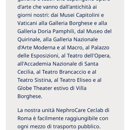
Australia
d'arte che vanno dall'antichità ai
Philippines
giorni nostri: dai Musei Capitolini e
Vaticani alla Galleria Borghese e alla
North America
Galleria Doria Pamphili, dal Museo del
Quirinale, alla Galleria Nazionale
United States of America
d'Arte Moderna e al Macro, al Palazzo
delle Esposizioni, al Teatro dell'Opera,
NephroCare International
all'Accademia Nazionale di Santa
Global Website
Cecilia, al Teatro Brancaccio e al
Teatro Sistina, al Teatro Eliseo e al
Globe Theater estivo di Villa
Borghese.
La nostra unità NephroCare Cer.lab di
Roma è facilmente raggiungibile con
ogni mezzo di trasporto pubblico.