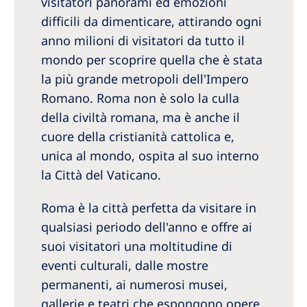
visitatori panorami ed emozioni
Romania
difficili da dimenticare, attirando ogni
Russia
anno milioni di visitatori da tutto il
mondo per scoprire quella che è stata
Serbia
la più grande metropoli dell'Impero
Slovakia
Romano. Roma non è solo la culla
Slovenia
della civiltà romana, ma è anche il
cuore della cristianità cattolica e,
Spain
unica al mondo, ospita al suo interno
Sweden
la Città del Vaticano.
Switzerland
Roma è la città perfetta da visitare in
United Kingdom
qualsiasi periodo dell'anno e offre ai
suoi visitatori una moltitudine di
Asia Pacific
eventi culturali, dalle mostre
permanenti, ai numerosi musei,
Asia Pacific
gallerie e teatri che espongono opere