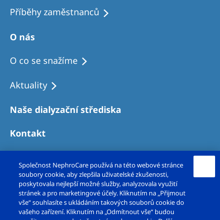
Příběhy zaměstnanců
O nás
O co se snažíme
Aktuality
Naše dialyzační střediska
Kontakt
Společnost NephroCare používá na této webové stránce
soubory cookie, aby zlepšila uživatelské zkušenosti,
poskytovala nejlepší možné služby, analyzovala využití
stránek a pro marketingové účely. Kliknutím na „Přijmout
vše“ souhlasíte s ukládáním takových souborů cookie do
vašeho zařízení. Kliknutím na „Odmítnout vše“ budou