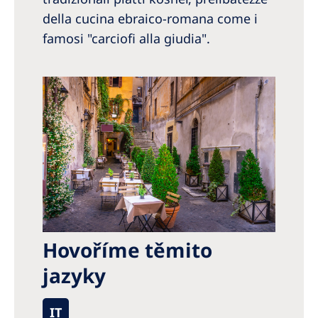
della cucina ebraico-romana come i
famosi "carciofi alla giudia".
Hovoříme těmito
jazyky
IT