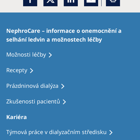
NephroCare – informace o onemocnění a
selhání ledvin a možnostech léčby
Možnosti léčby
Recepty
Prázdninová dialýza
Zkušenosti pacientů
Kariéra
Týmová práce v dialyzačním středisku