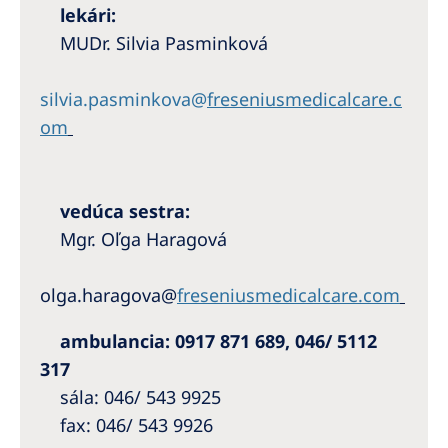
lekári:
MUDr. Silvia Pasminková
silvia.pasminkova@
freseniusmedicalcare.c
om
vedúca sestra:
Mgr. Oľga Haragová
olga.haragova@
freseniusmedicalcare.com
ambulancia: 0917 871 689, 046/ 5112
317
sála: 046/ 543 9925
fax: 046/ 543 9926