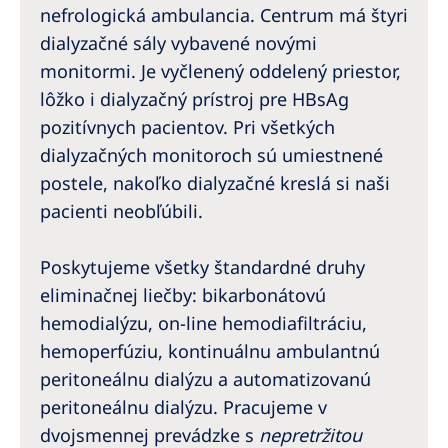
Australia
nefrologická ambulancia. Centrum má štyri
dialyzačné sály vybavené novými
Philippines
monitormi. Je vyčlenený oddelený priestor,
lôžko i dialyzačný prístroj pre HBsAg
North America
pozitívnych pacientov. Pri všetkých
United States of America
dialyzačných monitoroch sú umiestnené
postele, nakoľko dialyzačné kreslá si naši
NephroCare International
pacienti neobľúbili.
Global Website
Poskytujeme všetky štandardné druhy
eliminačnej liečby: bikarbonátovú
hemodialýzu, on-line hemodiafiltráciu,
hemoperfúziu, kontinuálnu ambulantnú
peritoneálnu dialýzu a automatizovanú
peritoneálnu dialýzu. Pracujeme v
dvojsmennej prevádzke s
nepretržitou