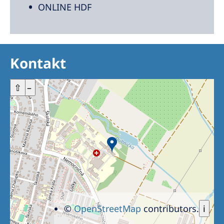
ONLINE HDF
Kontakt
+
⇧
–
©
OpenStreetMap
contributors.
i