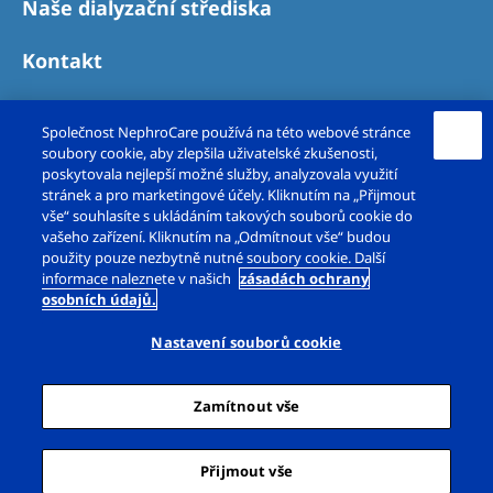
Naše dialyzační střediska
Kontakt
Společnost NephroCare používá na této webové stránce
soubory cookie, aby zlepšila uživatelské zkušenosti,
poskytovala nejlepší možné služby, analyzovala využití
stránek a pro marketingové účely. Kliknutím na „Přijmout
vše“ souhlasíte s ukládáním takových souborů cookie do
vašeho zařízení. Kliknutím na „Odmítnout vše“ budou
použity pouze nezbytně nutné soubory cookie. Další
Copyright © Fresenius Medical Care – DS, s.r.o.
informace naleznete v našich
zásadách ochrany
osobních údajů.
2026. Všechna práva vyhrazena.
Nastavení souborů cookie
Právní upozornění
Zásady ochrany osobních údajů
Zamítnout vše
Prohlášení o cookies
Nastavení souborů cookie
Mapa webu
Přijmout vše