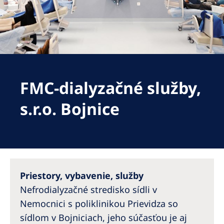
Romania
Russia
Serbia
Slovakia
FMC-dialyzačné služby,
Slovenia
Spain
s.r.o. Bojnice
Sweden
Switzerland
United Kingdom
Priestory, vybavenie, služby
Asia Pacific
Nefrodialyzačné stredisko sídli v
Nemocnici s poliklinikou Prievidza so
Asia Pacific
sídlom v Bojniciach, jeho súčasťou je aj