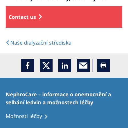
Contact us
Naše dialyzační střediska
NephroCare – informace o onemocnění a
selhání ledvin a možnostech léčby
Možnosti léčby