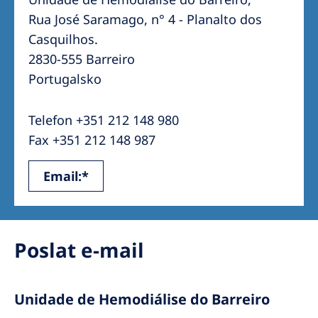
Australia
Rua José Saramago, n° 4 - Planalto dos
Philippines
Casquilhos.
2830-555 Barreiro
North America
Portugalsko
United States of America
Telefon +351 212 148 980
Fax +351 212 148 987
NephroCare International
Global Website
Email:*
Poslat e-mail
Unidade de Hemodiálise do Barreiro