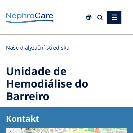
Europe
Naše dialyzační střediska
Czech Republic
France
Unidade de
Germany
Hemodiálise do
Israel
Barreiro
Italy
Netherlands
Poland
Kontakt
Portugal