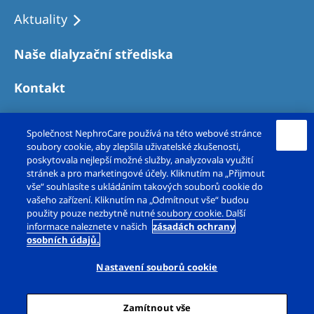
Aktuality
Naše dialyzační střediska
Kontakt
Společnost NephroCare používá na této webové stránce
soubory cookie, aby zlepšila uživatelské zkušenosti,
poskytovala nejlepší možné služby, analyzovala využití
stránek a pro marketingové účely. Kliknutím na „Přijmout
vše“ souhlasíte s ukládáním takových souborů cookie do
vašeho zařízení. Kliknutím na „Odmítnout vše“ budou
použity pouze nezbytně nutné soubory cookie. Další
Copyright © Fresenius Medical Care – DS, s.r.o.
informace naleznete v našich
zásadách ochrany
osobních údajů.
2026. Všechna práva vyhrazena.
Nastavení souborů cookie
Právní upozornění
Zásady ochrany osobních údajů
Zamítnout vše