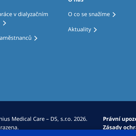
ráce v dialyzačním
O co se snažíme
u
Aktuality
zaměstnanců
ius Medical Care – DS, s.r.o. 2026.
Právní upoz
razena.
Zásady ochr
Prohlášení 