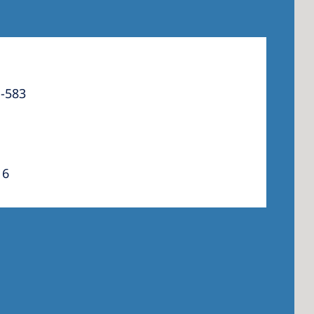
1-583
16