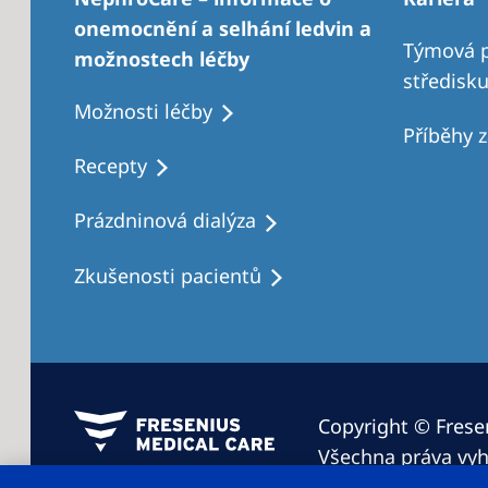
onemocnění a selhání ledvin a
Týmová p
možnostech léčby
středisk
Možnosti léčby
Příběhy 
Recepty
Prázdninová dialýza
Zkušenosti pacientů
Copyright © Fresen
Všechna práva vyh