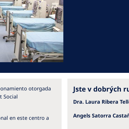
Romania
Russia
Asia Pacific
North
Asia Pacific
United
Ameri
Australia
Philippines
NephroCare International
Jste v dobrých 
cionamiento otorgada
Global Website
t Social
Dra. Laura Ribera Tel
Angels Satorra Casta
ional en este centro a