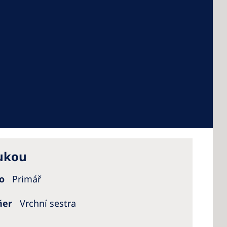
 America
 States of
ca
rukou
lo
Primář
ñer
Vrchní sestra