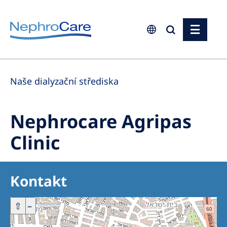
Europe
Naše dialyzační střediska
Czech Republic
France
Nephrocare Agripas
Germany
Clinic
Israel
Italy
Kontakt
Netherlands
Poland
+
⇧
–
Portugal