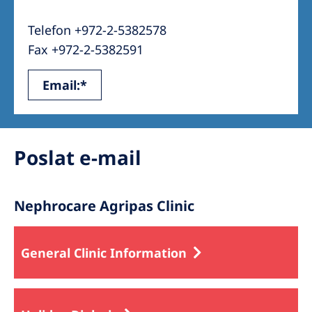
Australia
Telefon +972-2-5382578
Philippines
Fax +972-2-5382591
North America
Email:*
United States of America
NephroCare International
Poslat e-mail
Global Website
Nephrocare Agripas Clinic
General Clinic Information