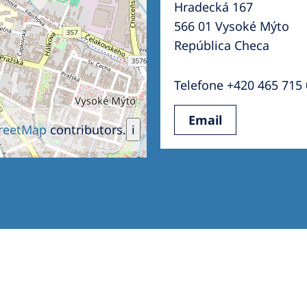
Hradecká 167
Romania
566 01 Vysoké Mýto
Russia
República Checa
Asia Pacific
North
Telefone +420 465 715
Asia Pacific
United
Email
Ameri
Australia
reetMap
contributors.
i
Philippines
NephroCare International
Global Website