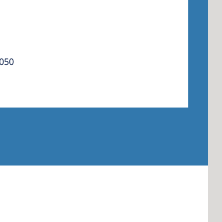
 America
 050
 States of
ca