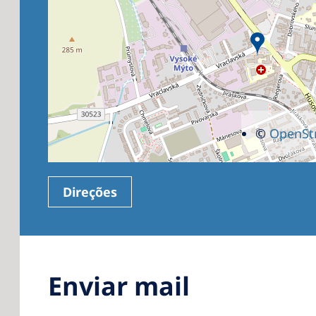
©
OpenSt
Direções
Enviar mail