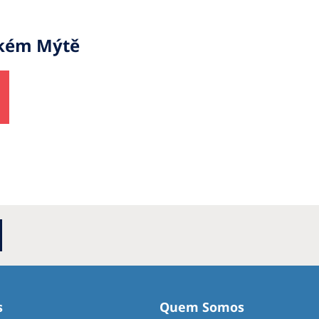
okém Mýtě
s
Quem Somos