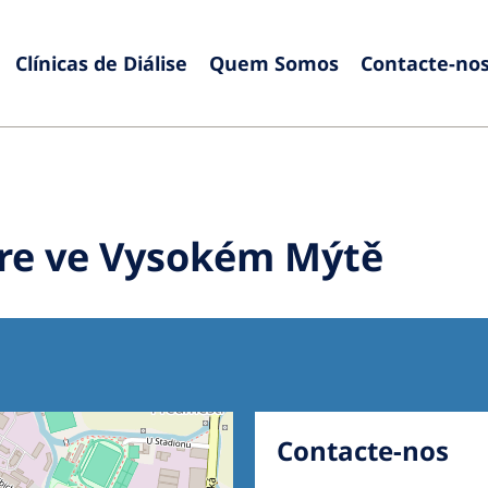
Clínicas de Diálise
Quem Somos
Contacte-no
Europe
Czech Republic
Serbia
France
Slovak
are ve Vysokém Mýtě
Germany
Sloven
Israel
Spain
Italy
Swede
Netherlands
Switze
Poland
United
Contacte-nos
Portugal