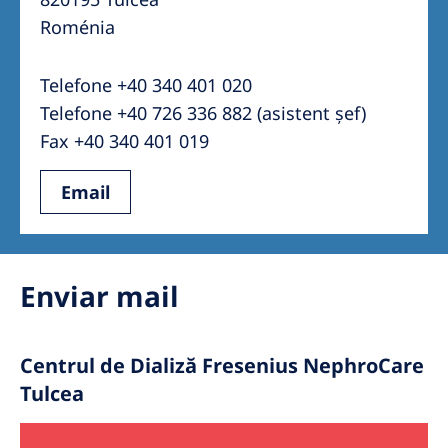
Australia
Roménia
Philippines
Telefone +40 340 401 020
North America
Telefone +40 726 336 882 (asistent șef)
United States of America
Fax +40 340 401 019
Email
NephroCare International
Global Website
Enviar mail
Centrul de Dializă Fresenius NephroCare
Tulcea