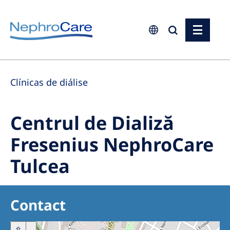
Europe
Clínicas de diálise
Czech Republic
France
Centrul de Dializă
Germany
Fresenius NephroCare
Israel
Tulcea
Italy
Netherlands
Poland
Contact
Portugal