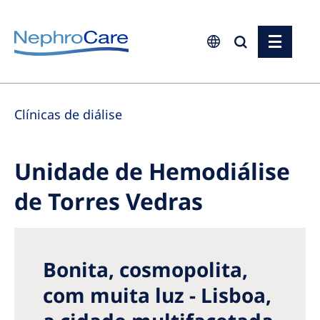
Europe
Clínicas de diálise
Czech Republic
France
Unidade de Hemodiálise
Germany
de Torres Vedras
Israel
Italy
Netherlands
Bonita, cosmopolita,
Poland
com muita luz - Lisboa,
Portugal