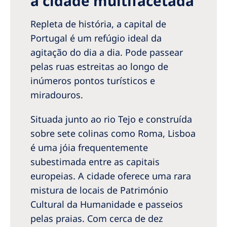
a cidade multifacetada
Romania
Repleta de história, a capital de
Russia
Portugal é um refúgio ideal da
Serbia
agitação do dia a dia. Pode passear
Slovakia
pelas ruas estreitas ao longo de
inúmeros pontos turísticos e
Slovenia
miradouros.
Spain
Situada junto ao rio Tejo e construída
Sweden
sobre sete colinas como Roma, Lisboa
Switzerland
é uma jóia frequentemente
subestimada entre as capitais
United Kingdom
europeias. A cidade oferece uma rara
mistura de locais de Património
Asia Pacific
Cultural da Humanidade e passeios
Asia Pacific
pelas praias. Com cerca de dez