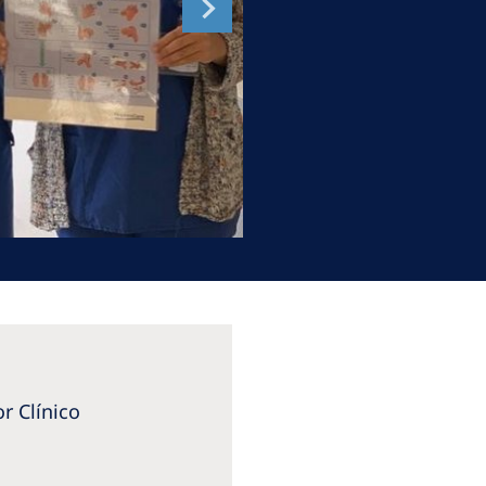
Romania
Russia
Asia Pacific
North
Asia Pacific
United
Ameri
Australia
Philippines
NephroCare International
Global Website
or Clínico