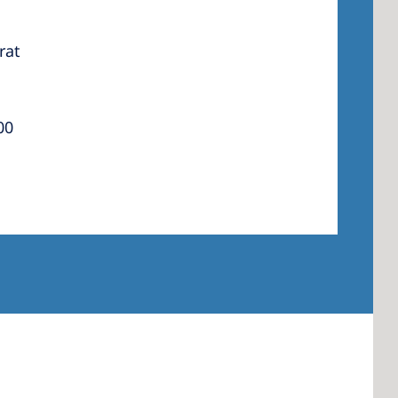
rat
00