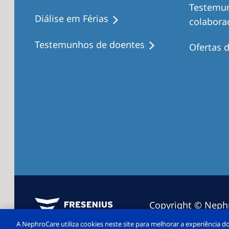
Testemu
Diálise em Férias
colabora
Testemunhos de doentes
Ofertas 
Copyright © Nephro
rights reserved
A NephroCare utiliza cookies neste site para melhorar a experiência do ut