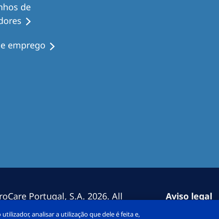
nhos de
dores
de emprego
Care Portugal, S.A. 2026. All
Aviso legal
Declaração 
ilizador, analisar a utilização que dele é feita e,