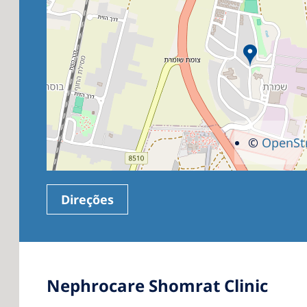
©
OpenSt
Direções
Nephrocare Shomrat Clinic