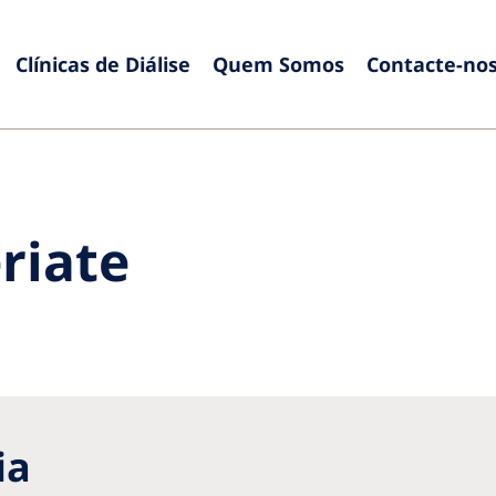
Clínicas de Diálise
Quem Somos
Contacte-no
Europe
Czech Republic
Serbia
France
Slovak
riate
Germany
Sloven
Israel
Spain
Italy
Swede
Netherlands
Switze
Poland
United
ia
Portugal