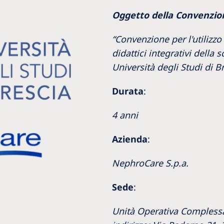
Romania
Oggetto della Convenzio
Russia
“Convenzione per l'utilizzo 
didattici integrativi della 
Asia Pacific
North
Università degli Studi di B
Asia Pacific
United
Ameri
Durata
:
Australia
Philippines
4 anni
Azienda
:
NephroCare International
Global Website
NephroCare S.p.a.
Sede
:
Unità Operativa Complessa 