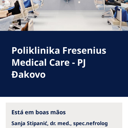
Romania
Russia
Serbia
Slovakia
Poliklinika Fresenius
Slovenia
Spain
Medical Care - PJ
Sweden
Đakovo
Switzerland
United Kingdom
Asia Pacific
Está em boas mãos
Asia Pacific
Sanja Stipanić, dr. med., spec.nefrolog