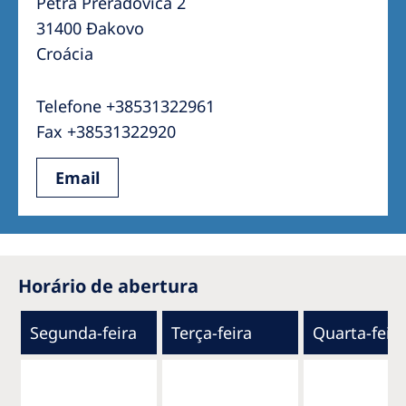
Petra Preradovića 2
31400 Đakovo
Croácia
Telefone +38531322961
Fax +38531322920
Email
Horário de abertura
Segunda-feira
Terça-feira
Quarta-feira