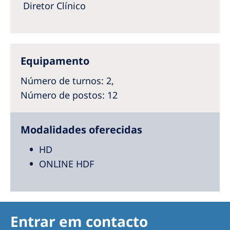
Australia
Diretor Clínico
Philippines
North America
Equipamento
United States of America
Número de turnos
: 2,
Número de postos
: 12
NephroCare International
Global Website
Modalidades oferecidas
HD
ONLINE HDF
Entrar em contacto