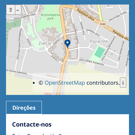
+
⇧
–
©
OpenStreetMap
contributors.
i
Direções
Contacte-nos