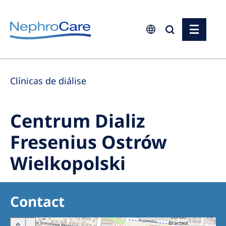
Europe
Clínicas de diálise
Czech Republic
France
Centrum Dializ
Germany
Fresenius Ostrów
Israel
Wielkopolski
Italy
Netherlands
Poland
Contact
Portugal