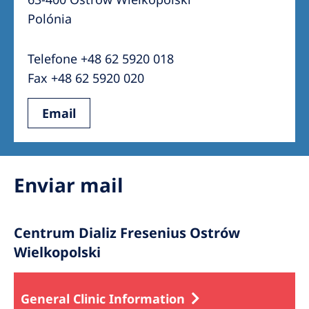
Australia
Polónia
Philippines
Telefone +48 62 5920 018
North America
Fax +48 62 5920 020
United States of America
Email
NephroCare International
Global Website
Enviar mail
Centrum Dializ Fresenius Ostrów
Wielkopolski
General Clinic Information