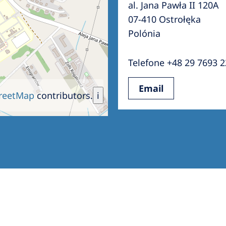
al. Jana Pawła II 120A
Romania
07-410 Ostrołęka
Russia
Polónia
Asia Pacific
North
Telefone +48 29 7693 
Asia Pacific
United
Email
Ameri
Australia
reetMap
contributors.
i
Philippines
NephroCare International
Global Website