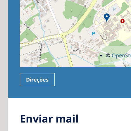
©
OpenSt
Direções
Enviar mail