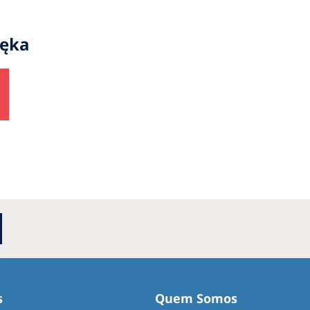
łęka
s
Quem Somos