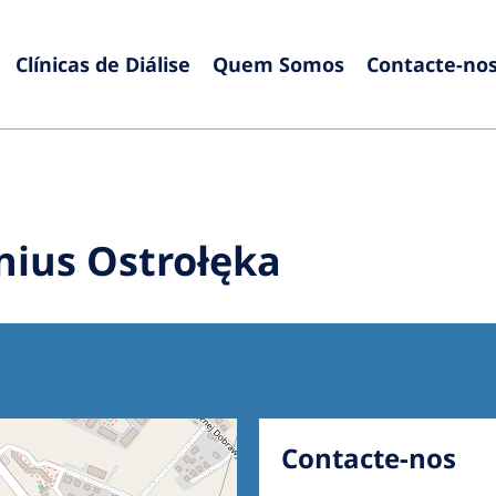
Clínicas de Diálise
Quem Somos
Contacte-no
Europe
Czech Republic
Serbia
France
Slovak
nius Ostrołęka
Germany
Sloven
Israel
Spain
Italy
Swede
Netherlands
Switze
Poland
United
Contacte-nos
Portugal