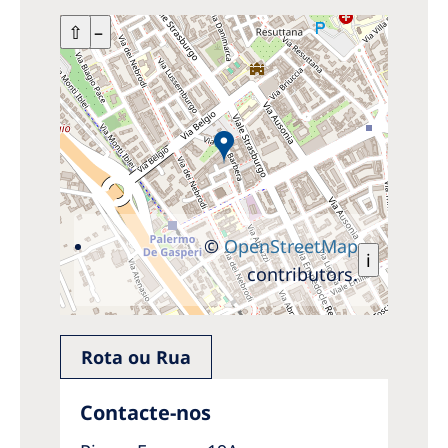
+
⇧
–
©
OpenStreetMap
i
contributors.
Rota ou Rua
Contacte-nos