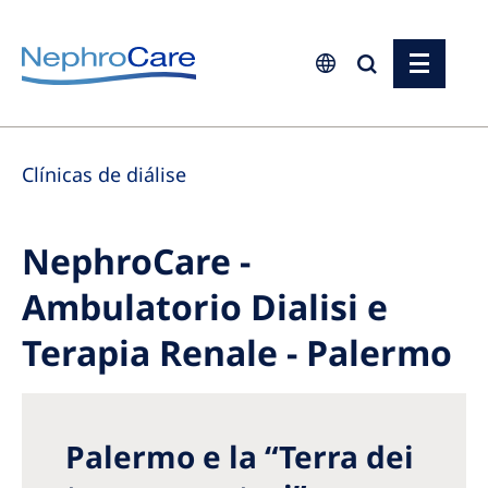
Europe
Clínicas de diálise
Czech Republic
France
NephroCare -
Germany
Ambulatorio Dialisi e
Israel
Italy
Terapia Renale - Palermo
Netherlands
Poland
Palermo e la “Terra dei
Portugal