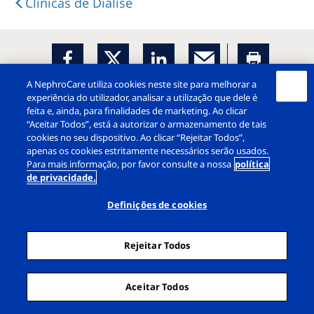
Clínicas de Diálise
A NephroCare utiliza cookies neste site para melhorar a
experiência do utilizador, analisar a utilização que dele é
feita e, ainda, para finalidades de marketing. Ao clicar
“Aceitar Todos”, está a autorizar o armazenamento de tais
Doentes
cookies no seu dispositivo. Ao clicar “Rejeitar Todos”,
apenas os cookies estritamente necessários serão usados.
Opções de tratamento
Para mais informação, por favor consulte a nossa
política
de privacidade.
Receitas
Definições de cookies
Diálise em Férias
Rejeitar Todos
Testemunhos de doentes
Aceitar Todos
Carreiras