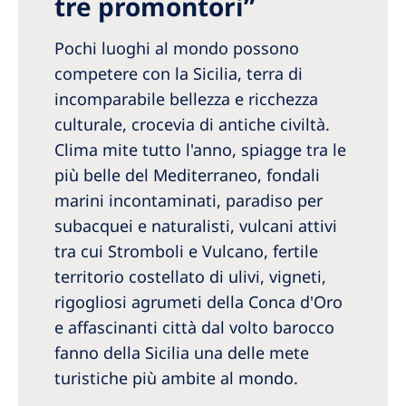
tre promontori”
Romania
Pochi luoghi al mondo possono
Russia
competere con la Sicilia, terra di
Serbia
incomparabile bellezza e ricchezza
Slovakia
culturale, crocevia di antiche civiltà.
Clima mite tutto l'anno, spiagge tra le
Slovenia
più belle del Mediterraneo, fondali
Spain
marini incontaminati, paradiso per
Sweden
subacquei e naturalisti, vulcani attivi
tra cui Stromboli e Vulcano, fertile
Switzerland
territorio costellato di ulivi, vigneti,
United Kingdom
rigogliosi agrumeti della Conca d'Oro
e affascinanti città dal volto barocco
Asia Pacific
fanno della Sicilia una delle mete
Asia Pacific
turistiche più ambite al mondo.