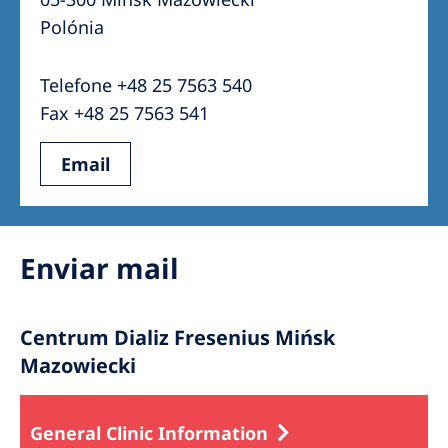
Australia
Polónia
Philippines
Telefone +48 25 7563 540
North America
Fax +48 25 7563 541
United States of America
Email
NephroCare International
Global Website
Enviar mail
Centrum Dializ Fresenius Mińsk
Mazowiecki
General Clinic Information