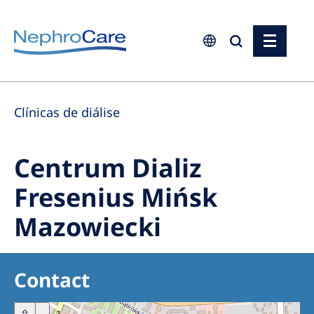
Europe
Clínicas de diálise
Czech Republic
France
Centrum Dializ
Germany
Fresenius Mińsk
Israel
Mazowiecki
Italy
Netherlands
Poland
Contact
Portugal