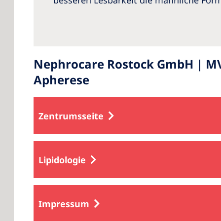
besseren Lesbarkeit die männliche For
Nephrocare Rostock GmbH | MVZ 
Apherese
Zentrumsseite
Lipidologie
Impressum