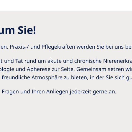
Romania
Russia
um Sie!
Asia Pacific
North
Asia Pacific
United
n, Praxis-/ und Pflegekräften werden Sie bei uns be
Ameri
Australia
at und Tat rund um akute und chronische Nierenerkr
Philippines
ologie und Apherese zur Seite. Gemeinsam setzen wir
 freundliche Atmosphäre zu bieten, in der Sie sich g
NephroCare International
i Fragen und Ihren Anliegen jederzeit gerne an.
Global Website