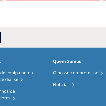
s
Quem Somos
 de equipa numa
O nosso compromisso
e diálise
Notícias
nhos de
dores