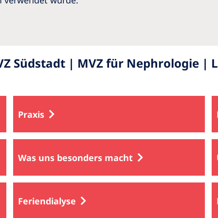
m verwendet wurde.
Südstadt | MVZ für Nephrologie | Li
Praxis
Was uns besonders macht
Feriendialyse