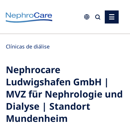
Europe
Clínicas de diálise
Czech Republic
France
Nephrocare
Germany
Ludwigshafen GmbH |
Israel
Italy
MVZ für Nephrologie und
Netherlands
Dialyse | Standort
Poland
Mundenheim
Portugal