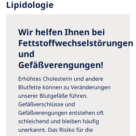
Lipidologie
Romania
Russia
Serbia
Wir helfen Ihnen bei
Slovakia
Fettstoffwechselstörungen
Slovenia
und
Spain
Gefäßverengungen!
Sweden
Erhöhtes Cholesterin und andere
Switzerland
Blutfette können zu Veränderungen
unserer Blutgefäße führen.
United Kingdom
Gefäßverschlüsse und
Gefäßverengungen entstehen oft
Asia Pacific
schleichend und bleiben häufig
Asia Pacific
unerkannt. Das Risiko für die