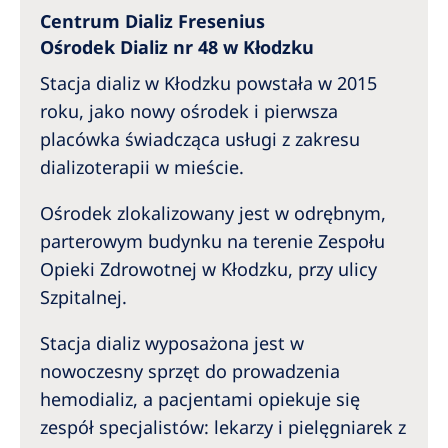
Australia
Centrum Dializ Fresenius
Philippines
Ośrodek Dializ nr 48 w Kłodzku
Stacja dializ w Kłodzku powstała w 2015
North America
roku, jako nowy ośrodek i pierwsza
placówka świadcząca usługi z zakresu
United States of America
dializoterapii w mieście.
NephroCare International
Ośrodek zlokalizowany jest w odrębnym,
Global Website
parterowym budynku na terenie Zespołu
Opieki Zdrowotnej w Kłodzku, przy ulicy
Szpitalnej.
Stacja dializ wyposażona jest w
nowoczesny sprzęt do prowadzenia
hemodializ, a pacjentami opiekuje się
zespół specjalistów: lekarzy i pielęgniarek z