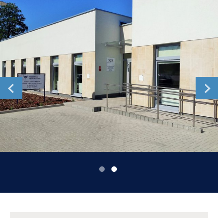
Romania
Russia
Serbia
Slovakia
Slovenia
Spain
Sweden
Switzerland
United Kingdom
Asia Pacific
Asia Pacific