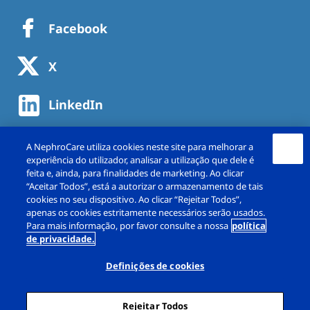
Facebook
X
LinkedIn
A NephroCare utiliza cookies neste site para melhorar a
experiência do utilizador, analisar a utilização que dele é
feita e, ainda, para finalidades de marketing. Ao clicar
“Aceitar Todos”, está a autorizar o armazenamento de tais
cookies no seu dispositivo. Ao clicar “Rejeitar Todos”,
apenas os cookies estritamente necessários serão usados.
Para mais informação, por favor consulte a nossa
política
de privacidade.
Copyright © NephroCare Portugal, S.A. 2026. All
rights reserved
Definições de cookies
Aviso legal
Política de Privacidade
Rejeitar Todos