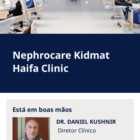
Romania
Russia
Serbia
Slovakia
Nephrocare Kidmat
Slovenia
Spain
Haifa Clinic
Sweden
Switzerland
United Kingdom
Está em boas mãos
Asia Pacific
DR. DANIEL KUSHNIR
Asia Pacific
Diretor Clínico