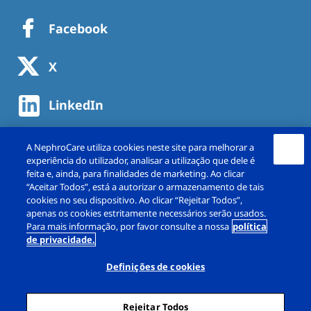
Facebook
X
LinkedIn
A NephroCare utiliza cookies neste site para melhorar a
experiência do utilizador, analisar a utilização que dele é
feita e, ainda, para finalidades de marketing. Ao clicar
“Aceitar Todos”, está a autorizar o armazenamento de tais
cookies no seu dispositivo. Ao clicar “Rejeitar Todos”,
apenas os cookies estritamente necessários serão usados.
Para mais informação, por favor consulte a nossa
política
de privacidade.
Copyright © NephroCare Portugal, S.A. 2026. All
rights reserved
Definições de cookies
Aviso legal
Política de Privacidade
Rejeitar Todos