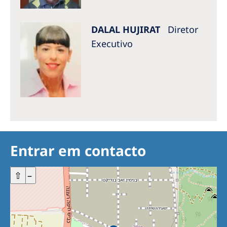
Australia
Philippines
DALAL HUJIRAT
Diretor
Executivo
North America
United States of America
NephroCare International
Global Website
Entrar em contacto
+
⇧
–