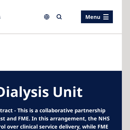
s
Menu
ia
ia
ialysis Unit
n
rland
act - This is a collaborative partnership
 Kingdom
st and FME. In this arrangement, the NHS
l over clinical service delivery, while FME