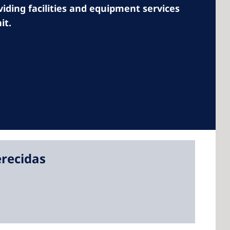
oviding facilities and equipment services
it.
 America
 States of
ca
recidas