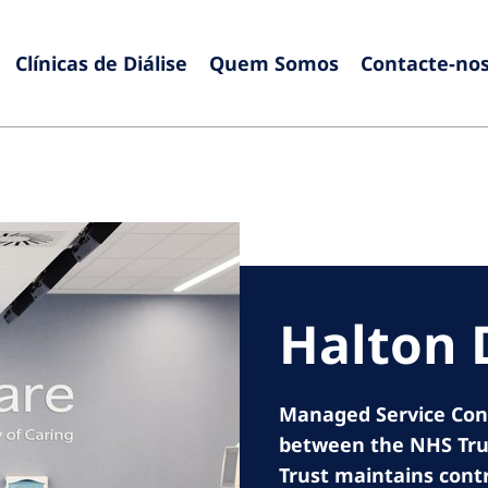
Clínicas de Diálise
Quem Somos
Contacte-no
Europe
Czech Republic
Serbia
France
Slovak
Germany
Sloven
Israel
Spain
Halton D
Italy
Swede
Netherlands
Switze
Managed Service Contr
Poland
United
between the NHS Tru
Portugal
Trust maintains contro