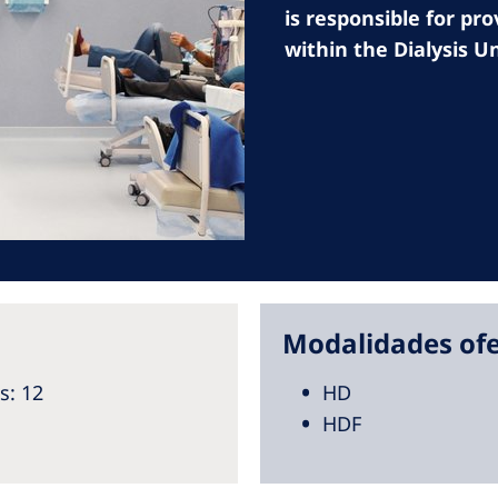
Romania
is responsible for pr
within the Dialysis Un
Russia
Asia Pacific
North
Asia Pacific
United
Ameri
Australia
Philippines
NephroCare International
Modalidades ofe
Global Website
s
: 12
HD
HDF