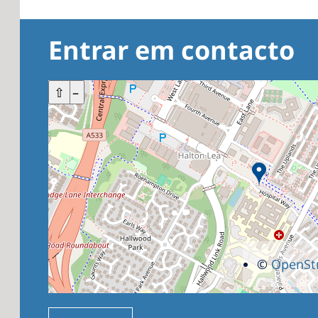
Entrar em contacto
+
⇧
–
©
OpenSt