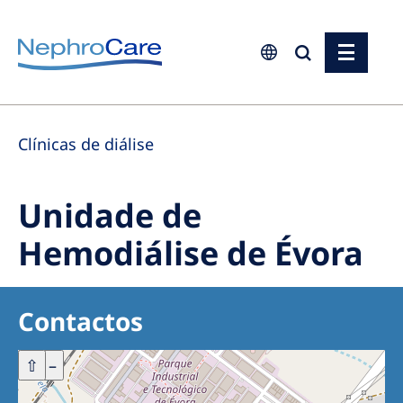
Europe
Clínicas de diálise
Czech Republic
France
Unidade de
Germany
Hemodiálise de Évora
Israel
Italy
Contactos
Netherlands
Poland
+
⇧
–
Portugal