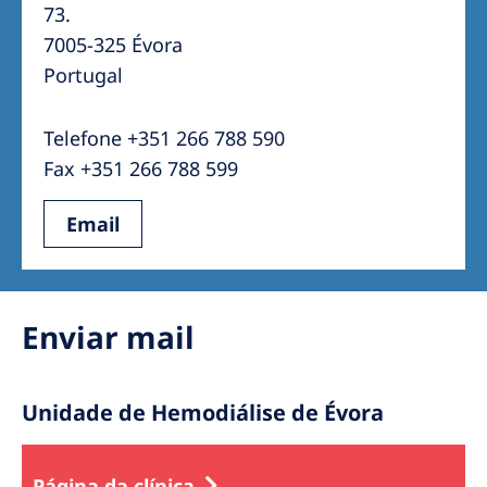
Australia
73.
7005-325 Évora
Philippines
Portugal
North America
Telefone +351 266 788 590
United States of America
Fax +351 266 788 599
NephroCare International
Email
Global Website
Enviar mail
Unidade de Hemodiálise de Évora
Página da clínica