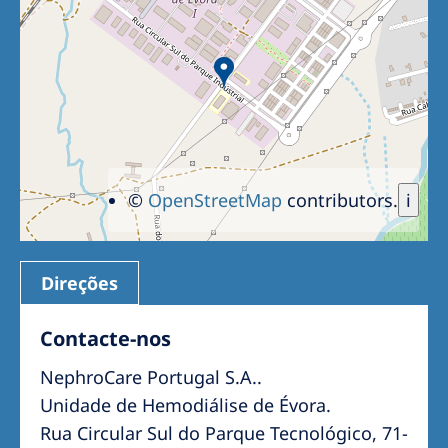
Romania
Russia
Serbia
Slovakia
Slovenia
©
OpenStreetMap
contributors.
i
Spain
Sweden
Switzerland
Direções
United Kingdom
Contacte-nos
NephroCare Portugal S.A..
Asia Pacific
Unidade de Hemodiálise de Évora.
Asia Pacific
Rua Circular Sul do Parque Tecnológico, 71-