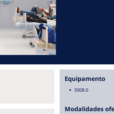
Romania
Russia
Asia Pacific
North
Asia Pacific
United
Ameri
Australia
Philippines
NephroCare International
Equipamento
Global Website
5008.0
Modalidades ofe