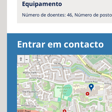
Equipamento
Número de doentes
: 46,
Número de posto
Entrar em contacto
+
⇧
–