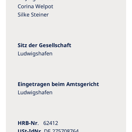
Australia
Corina Welpot
Philippines
Silke Steiner
North America
United States of America
Sitz der Gesellschaft
Ludwigshafen
NephroCare International
Global Website
Eingetragen beim Amtsgericht
Ludwigshafen
HRB-Nr
. 62412
USt-IdNr
. DE 275708764