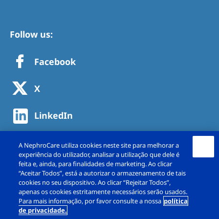
Follow us:
Facebook
X
LinkedIn
A NephroCare utiliza cookies neste site para melhorar a
experiência do utilizador, analisar a utilização que dele é
feita e, ainda, para finalidades de marketing. Ao clicar
“Aceitar Todos”, está a autorizar o armazenamento de tais
cookies no seu dispositivo. Ao clicar “Rejeitar Todos”,
apenas os cookies estritamente necessários serão usados.
Para mais informação, por favor consulte a nossa
política
de privacidade.
Copyright © NephroCare Portugal, S.A. 2026. All