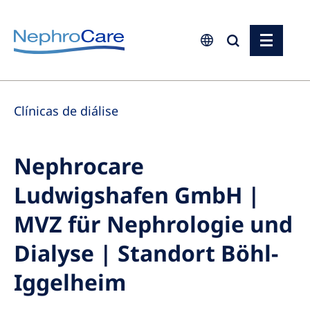
Europe
Clínicas de diálise
Czech Republic
France
Nephrocare
Germany
Ludwigshafen GmbH |
Israel
Italy
MVZ für Nephrologie und
Netherlands
Dialyse | Standort Böhl-
Poland
Iggelheim
Portugal