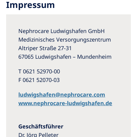
Impressum
Romania
Russia
Serbia
Nephrocare Ludwigshafen GmbH
Medizinisches Versorgungszentrum
Slovakia
Altriper Straße 27-31
Slovenia
67065 Ludwigshafen – Mundenheim
Spain
T 0621 52970-00
Sweden
F 0621 52070-03
Switzerland
ludwigshafen@nephrocare.com
United Kingdom
www.nephrocare-ludwigshafen.de
Asia Pacific
Geschäftsführer
Asia Pacific
Dr. Jörg Pelleter