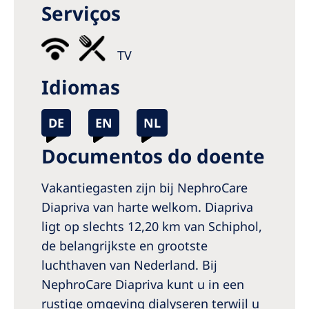
Serviços
Romania
Russia
TV
Serbia
Idiomas
Slovakia
Slovenia
DE
EN
NL
Spain
Documentos do doente
Sweden
Vakantiegasten zijn bij NephroCare
Switzerland
Diapriva van harte welkom. Diapriva
United Kingdom
ligt op slechts 12,20 km van Schiphol,
de belangrijkste en grootste
Asia Pacific
luchthaven van Nederland. Bij
NephroCare Diapriva kunt u in een
Asia Pacific
rustige omgeving dialyseren terwijl u