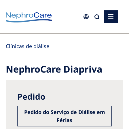
Europe
Clínicas de diálise
Czech Republic
France
NephroCare Diapriva
Germany
Israel
Italy
Pedido
Netherlands
Poland
Pedido do Serviço de Diálise em
Férias
Portugal