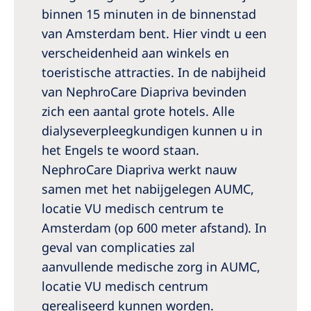
Australia
binnen 15 minuten in de binnenstad
Philippines
van Amsterdam bent. Hier vindt u een
verscheidenheid aan winkels en
North America
toeristische attracties. In de nabijheid
van NephroCare Diapriva bevinden
United States of America
zich een aantal grote hotels. Alle
dialyseverpleegkundigen kunnen u in
NephroCare International
het Engels te woord staan.
Global Website
NephroCare Diapriva werkt nauw
samen met het nabijgelegen AUMC,
locatie VU medisch centrum te
Amsterdam (op 600 meter afstand). In
geval van complicaties zal
aanvullende medische zorg in AUMC,
locatie VU medisch centrum
gerealiseerd kunnen worden.