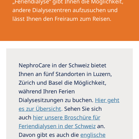
„Feriendialyse“ gibt Ihnen die Möglichkeit,
Australia
andere Dialysezentren aufzusuchen und
Philippines
lässt Ihnen den Freiraum zum Reisen.
North America
United States of America
NephroCare International
NephroCare in der Schweiz bietet
Global Website
Ihnen an fünf Standorten in Luzern,
Zürich und Basel die Möglichkeit,
während Ihren Ferien
Dialysesitzungen zu buchen.
Hier geht
es zur Übersicht
.
Sehen Sie sich
auch
hier unsere Broschüre für
Feriendialysen in der Schweiz
an.
Davon gibt es auch die
englische