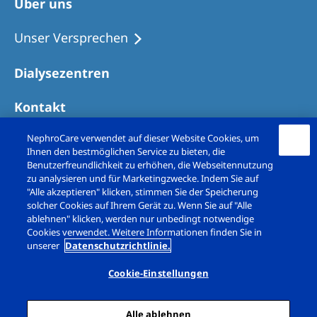
Über uns
Unser Versprechen
Dialysezentren
Kontakt
NephroCare verwendet auf dieser Website Cookies, um
Ihnen den bestmöglichen Service zu bieten, die
Benutzerfreundlichkeit zu erhöhen, die Webseitennutzung
zu analysieren und für Marketingzwecke. Indem Sie auf
"Alle akzeptieren" klicken, stimmen Sie der Speicherung
solcher Cookies auf Ihrem Gerät zu. Wenn Sie auf "Alle
ablehnen" klicken, werden nur unbedingt notwendige
Cookies verwendet. Weitere Informationen finden Sie in
unserer
Datenschutzrichtlinie.
Copyright © Fresenius Medical Care (Schweiz)
AG. 2026. All rights reserved
Cookie-Einstellungen
Impressum
Datenschutz
Alle ablehnen