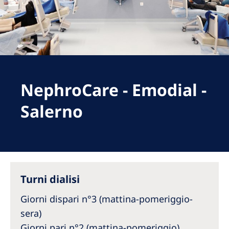
Romania
Russia
Serbia
Slovakia
NephroCare - Emodial -
Slovenia
Spain
Salerno
Sweden
Switzerland
United Kingdom
Turni dialisi
Asia Pacific
Giorni dispari n°3 (mattina-pomeriggio-
Asia Pacific
sera)
Giorni pari n°2 (mattina-pomeriggio)