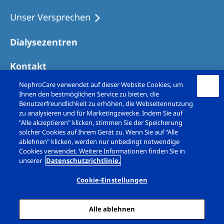
Unser Versprechen
Dialysezentren
Kontakt
NephroCare verwendet auf dieser Website Cookies, um
Ihnen den bestmöglichen Service zu bieten, die
Benutzerfreundlichkeit zu erhöhen, die Webseitennutzung
zu analysieren und für Marketingzwecke. Indem Sie auf
"Alle akzeptieren" klicken, stimmen Sie der Speicherung
solcher Cookies auf Ihrem Gerät zu. Wenn Sie auf "Alle
ablehnen" klicken, werden nur unbedingt notwendige
Cookies verwendet. Weitere Informationen finden Sie in
unserer
Datenschutzrichtlinie.
Copyright © Fresenius Medical Care (Schweiz)
AG. 2026. All rights reserved
Cookie-Einstellungen
Impressum
Datenschutz
Alle ablehnen
Cookie-Erklärung
Cookie Einstellungen