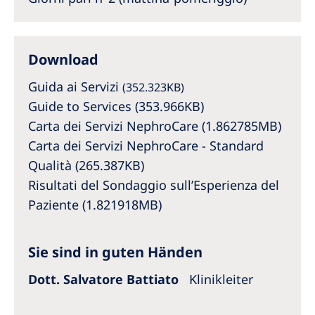
Australia
Philippines
Download
North America
Guida ai Servizi
(352.323KB)
United States of America
Guide to Services (353.966KB)
Carta dei Servizi NephroCare (1.862785MB)
NephroCare International
Carta dei Servizi NephroCare - Standard
Qualità (265.387KB)
Global Website
Risultati del Sondaggio sull’Esperienza del
Paziente (1.821918MB)
Sie sind in guten Händen
Dott. Salvatore Battiato
Klinikleiter