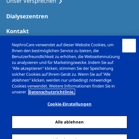
Unser Versprechen
Australia
Philippines
Dialysezentren
Kontakt
North America
United States of America
NephroCare verwendet auf dieser Website Cookies, um
Ihnen den bestmöglichen Service zu bieten, die
Benutzerfreundlichkeit zu erhöhen, die Webseitennutzung
NephroCare International
zu analysieren und für Marketingzwecke. Indem Sie auf
"Alle akzeptieren" klicken, stimmen Sie der Speicherung
Global Website
solcher Cookies auf Ihrem Gerät zu. Wenn Sie auf "Alle
ablehnen" klicken, werden nur unbedingt notwendige
Cookies verwendet. Weitere Informationen finden Sie in
unserer
Datenschutzrichtlinie.
Copyright © Fresenius Medical Care (Schweiz)
AG. 2026. All rights reserved
Cookie-Einstellungen
Impressum
Datenschutz
Alle ablehnen
Cookie-Erklärung
Cookie Einstellungen
Sitemap