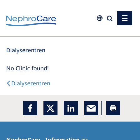
Europe
Dialysezentren
Czech Republic
France
No Clinic found!
Germany
Dialysezentren
Israel
Italy
Netherlands
Poland
Portugal
NephroCare - Information zu