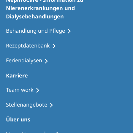
Romania
Nierenerkrankungen und
Russia
Dialysebehandlungen
Serbia
Behandlung und Pflege
Slovakia
Rezeptdatenbank
Slovenia
Feriendialysen
Spain
Sweden
Karriere
Switzerland
Team work
United Kingdom
Stellenangebote
Asia Pacific
Über uns
Asia Pacific