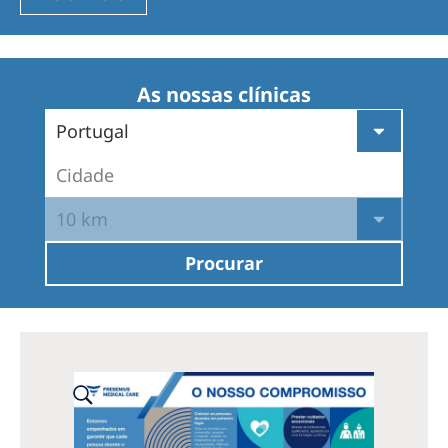
Romania
Russia
Serbia
As nossas clínicas
Slovakia
Portugal
Slovenia
Cidade
Spain
10 km
Sweden
Procurar
Switzerland
United Kingdom
Asia Pacific
Asia Pacific