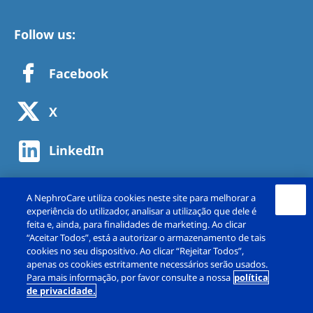
Follow us:
Facebook
X
LinkedIn
A NephroCare utiliza cookies neste site para melhorar a
experiência do utilizador, analisar a utilização que dele é
feita e, ainda, para finalidades de marketing. Ao clicar
“Aceitar Todos”, está a autorizar o armazenamento de tais
cookies no seu dispositivo. Ao clicar “Rejeitar Todos”,
apenas os cookies estritamente necessários serão usados.
Para mais informação, por favor consulte a nossa
política
de privacidade.
Copyright © NephroCare Portugal, S.A. 2026. All