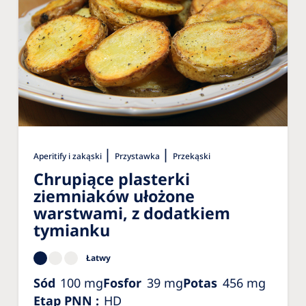
|
|
Aperitify i zakąski
Przystawka
Przekąski
Chrupiące plasterki
ziemniaków ułożone
warstwami, z dodatkiem
tymianku
Łatwy
Sód
100
mg
Fosfor
39
mg
Potas
456
mg
Etap PNN
:
HD