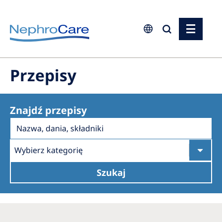
Europe
Przepisy
Czech Republic
France
Znajdź przepisy
Germany
Israel
Wybierz kategorię
Italy
Szukaj
Netherlands
Poland
Portugal