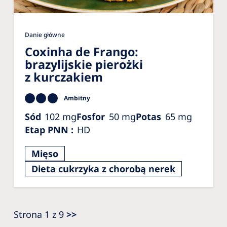
Danie główne
Coxinha de Frango:
brazylijskie pierożki
z kurczakiem
Ambitny
Sód
102
mg
Fosfor
50
mg
Potas
65
mg
Etap PNN
:
HD
Mięso
Dieta cukrzyka z chorobą nerek
Strona 1 z 9
>>