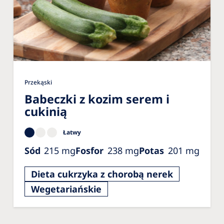
Przekąski
Babeczki z kozim serem i
cukinią
Łatwy
Sód
215
mg
Fosfor
238
mg
Potas
201
mg
Dieta cukrzyka z chorobą nerek
Wegetariańskie