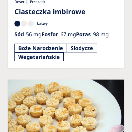
|
Deser
Przekąski
Ciasteczka imbirowe
Łatwy
Sód
56
mg
Fosfor
67
mg
Potas
98
mg
Boże Narodzenie
Słodycze
Wegetariańskie