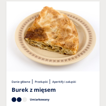
|
|
Danie główne
Przekąski
Aperitify i zakąski
Burek z mięsem
Umiarkowany