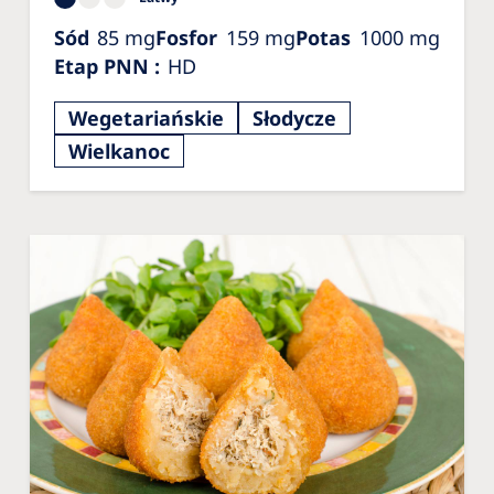
Sód
85
mg
Fosfor
159
mg
Potas
1000
mg
Etap PNN
:
HD
Wegetariańskie
Słodycze
Wielkanoc