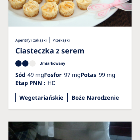
|
Aperitify i zakąski
Przekąski
Ciasteczka z serem
Umiarkowany
Sód
49
mg
Fosfor
97
mg
Potas
99
mg
Etap PNN
:
HD
Wegetariańskie
Boże Narodzenie