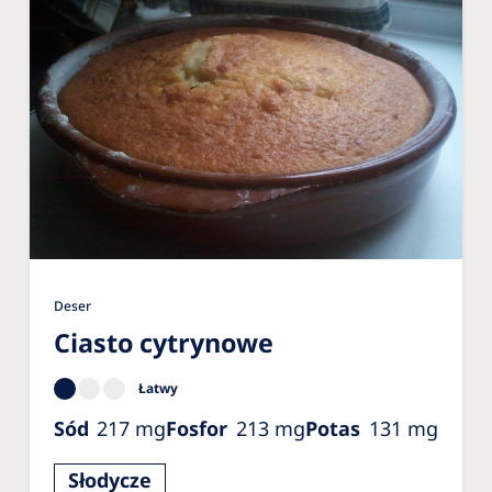
Deser
Ciasto cytrynowe
Łatwy
Sód
217
mg
Fosfor
213
mg
Potas
131
mg
Słodycze