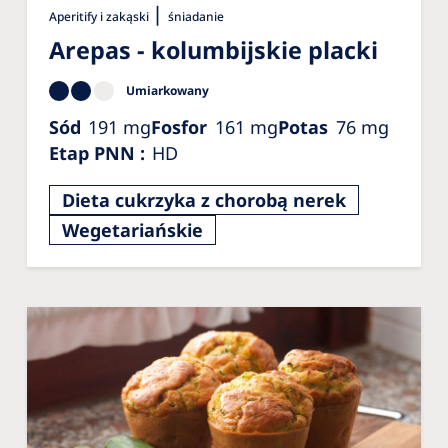
Australia
|
Aperitify i zakąski
śniadanie
Philippines
Arepas - kolumbijskie placki
Umiarkowany
North America
Sód
191
mg
Fosfor
161
mg
Potas
76
mg
United States of America
Etap PNN
:
HD
NephroCare International
Dieta cukrzyka z chorobą nerek
Wegetariańskie
Global Website