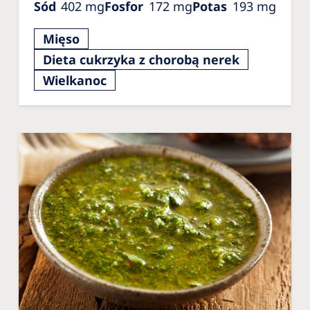
Sód
402
mg
Fosfor
172
mg
Potas
193
mg
Mięso
Dieta cukrzyka z chorobą nerek
Wielkanoc