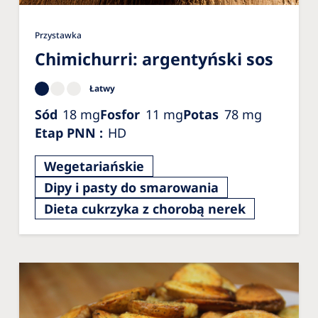
Przystawka
Chimichurri: argentyński sos
Łatwy
Sód
18
mg
Fosfor
11
mg
Potas
78
mg
Etap PNN
:
HD
Wegetariańskie
Dipy i pasty do smarowania
Dieta cukrzyka z chorobą nerek