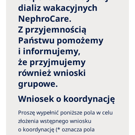
Romania
dializ wakacyjnych
Russia
NephroCare.
Z przyjemnością
Serbia
Państwu pomożemy
Slovakia
i informujemy,
Slovenia
że przyjmujemy
Spain
również wnioski
Sweden
grupowe.
Switzerland
United Kingdom
Wniosek o koordynację
Proszę wypełnić poniższe pola w celu
Asia Pacific
złożenia wstępnego wniosku
Asia Pacific
o koordynację (* oznacza pola