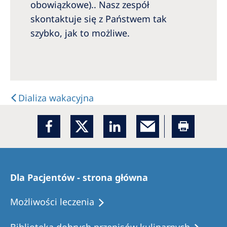
Australia
obowiązkowe).. Nasz zespół
skontaktuje się z Państwem tak
Philippines
szybko, jak to możliwe.
North America
United States of America
Dializa wakacyjna
NephroCare International
Global Website
Dla Pacjentów - strona główna
Możliwości leczenia