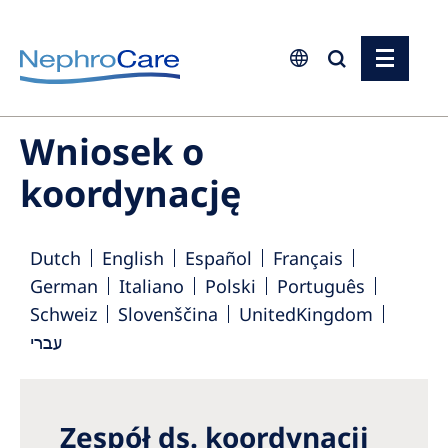
Europe
Wniosek o
Czech Republic
koordynację
France
Germany
Dutch
English
Español
Français
Israel
German
Italiano
Polski
Português
Italy
Schweiz
Slovenščina
UnitedKingdom
עברי
Netherlands
Poland
Portugal
Zespół ds. koordynacji