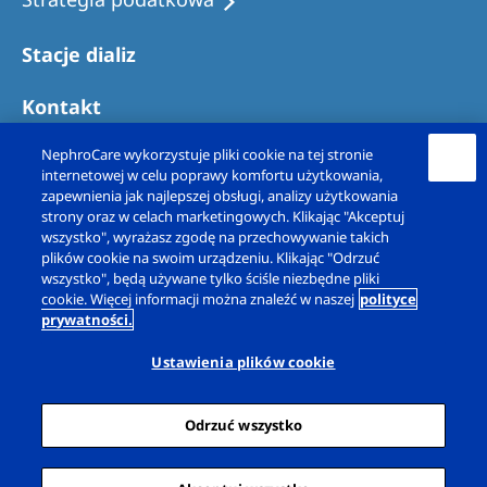
Stacje dializ
Kontakt
NephroCare wykorzystuje pliki cookie na tej stronie
internetowej w celu poprawy komfortu użytkowania,
zapewnienia jak najlepszej obsługi, analizy użytkowania
strony oraz w celach marketingowych. Klikając "Akceptuj
wszystko", wyrażasz zgodę na przechowywanie takich
plików cookie na swoim urządzeniu. Klikając "Odrzuć
wszystko", będą używane tylko ściśle niezbędne pliki
cookie. Więcej informacji można znaleźć w naszej
polityce
prywatności.
Copyright © Fresenius Nephrocare Polska Sp. z
o.o. 2026. Wszelkie prawa zastrzeżone.
Ustawienia plików cookie
Informacja prawna
Polityka prywatności
Odrzuć wszystko
Deklaracja dotycząca plików cookie
Ustawienia plików cookie
Sitemap