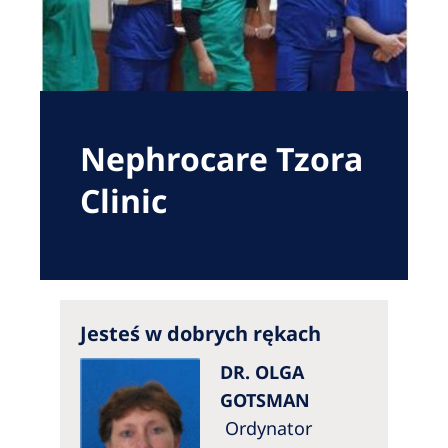
Romania
Russia
Serbia
Slovakia
Nephrocare Tzora
Slovenia
Clinic
Spain
Sweden
Switzerland
United Kingdom
Jesteś w dobrych rękach
DR. OLGA
Asia Pacific
GOTSMAN
Asia Pacific
Ordynator