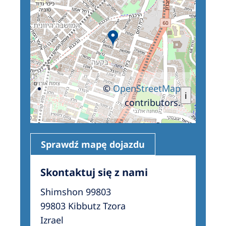
©
OpenStreetMap
i
contributors.
Sprawdź mapę dojazdu
Skontaktuj się z nami
Shimshon 99803
99803 Kibbutz Tzora
Izrael