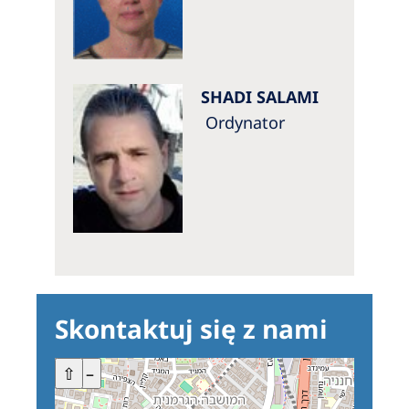
Australia
Philippines
North America
SHADI SALAMI
Ordynator
United States of America
NephroCare International
Global Website
Skontaktuj się z nami
+
⇧
–