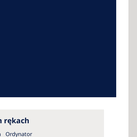
 America
 States of
ca
h rękach
ka
Ordynator