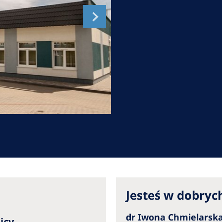
Romania
Russia
Asia Pacific
North
Asia Pacific
United
Ameri
Australia
Philippines
NephroCare International
Global Website
Jesteś w dobryc
dr Iwona Chmielars
icy