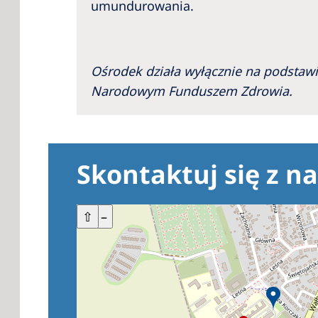
umundurowania.
Ośrodek działa wyłącznie na podstawi
Narodowym Funduszem Zdrowia.
Skontaktuj się z n
+
⇧
–