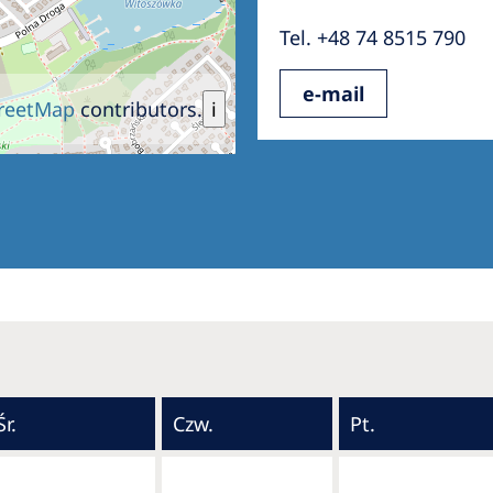
Tel. +48 74 8515 790
e-mail
reetMap
contributors.
i
Śr.
Czw.
Pt.