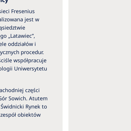
sieci Fresenius
alizowana jest w
siedztwie
go „Latawiec”,
ele oddziałów i
ycznych procedur.
ściśle współpracuje
tologii Uniwersytetu
achodniej części
Gór Sowich. Atutem
. Świdnicki Rynek to
 zespół obiektów