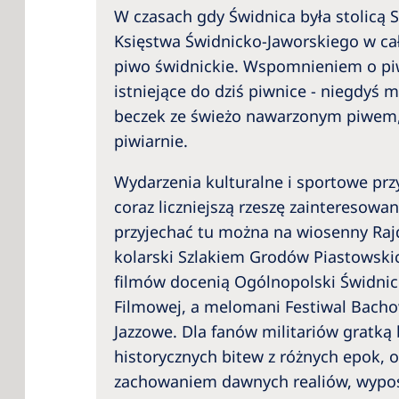
W czasach gdy Świdnica była stolicą
Księstwa Świdnicko-Jaworskiego w cał
piwo świdnickie. Wspomnieniem o piw
istniejące do dziś piwnice - niegdyś
beczek ze świeżo nawarzonym piwem,
piwiarnie.
Wydarzenia kulturalne i sportowe prz
coraz liczniejszą rzeszę zainteresowa
przyjechać tu można na wiosenny Raj
kolarski Szlakiem Grodów Piastowski
filmów docenią Ogólnopolski Świdnick
Filmowej, a melomani Festiwal Bacho
Jazzowe. Dla fanów militariów gratką
historycznych bitew z różnych epok, 
zachowaniem dawnych realiów, wypos