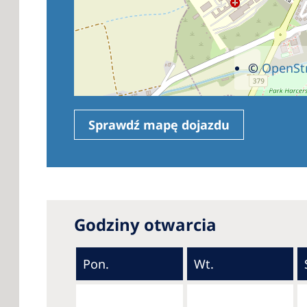
©
OpenSt
Sprawdź mapę dojazdu
Godziny otwarcia
Pon.
Wt.