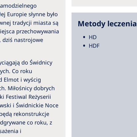
 Samodzielnego
ej Europie słynne było
Metody leczenia
nej tradycji miasta są
 miejsca przechowywania
HD
 dziś nastrojowe
HDF
yciągają do Świdnicy
nych. Co roku
d Elmot i wyścig
ch. Miłośnicy dobrych
i Festiwal Reżyserii
wski i Świdnickie Noce
 będą rekonstrukcje
odgrywane co roku, z
ażenia i