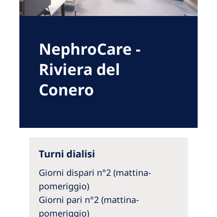
Romania
Russia
NephroCare -
Serbia
Slovakia
Riviera del
Slovenia
Conero
Spain
Sweden
Switzerland
Turni dialisi
United Kingdom
Giorni dispari n°2 (mattina-
Asia Pacific
pomeriggio)
Giorni pari n°2 (mattina-
Asia Pacific
pomeriggio)