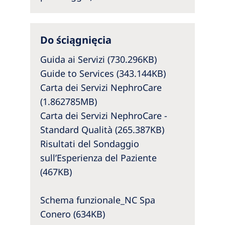
Australia
Philippines
Do ściągnięcia
North America
Guida ai Servizi (730.296KB)
United States of America
Guide to Services (343.144KB)
Carta dei Servizi NephroCare
NephroCare International
(1.862785MB)
Carta dei Servizi NephroCare -
Global Website
Standard Qualità (265.387KB)
Risultati del Sondaggio
sull’Esperienza del Paziente
(467KB)
Schema funzionale_NC Spa
Conero (634KB)