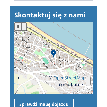
Skontaktuj się z nami
+
⇧
–
©
OpenStreetMap
i
contributors.
Sprawdź mapę dojazdu