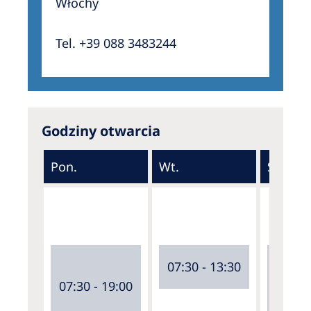
Włochy
Tel. +39 088 3483244
Godziny otwarcia
Pon.
Wt.
Śr.
07:30 - 13:30
07:30 - 19:00
07:30 