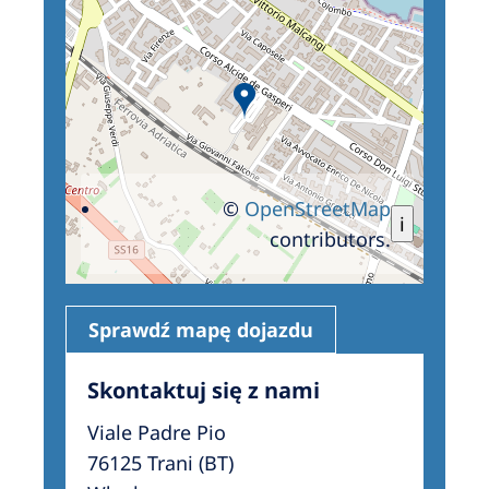
©
OpenStreetMap
i
contributors.
Sprawdź mapę dojazdu
Skontaktuj się z nami
Viale Padre Pio
76125 Trani (BT)