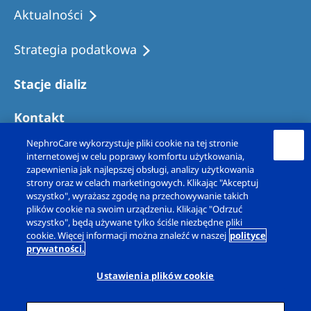
Aktualności
Strategia podatkowa
Stacje dializ
Kontakt
NephroCare wykorzystuje pliki cookie na tej stronie
internetowej w celu poprawy komfortu użytkowania,
zapewnienia jak najlepszej obsługi, analizy użytkowania
strony oraz w celach marketingowych. Klikając "Akceptuj
wszystko", wyrażasz zgodę na przechowywanie takich
plików cookie na swoim urządzeniu. Klikając "Odrzuć
wszystko", będą używane tylko ściśle niezbędne pliki
cookie. Więcej informacji można znaleźć w naszej
polityce
prywatności.
Copyright © Fresenius Nephrocare Polska Sp. z
o.o. 2026. Wszelkie prawa zastrzeżone.
Ustawienia plików cookie
Informacja prawna
Polityka prywatności