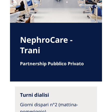
Romania
Russia
Serbia
Slovakia
NephroCare -
Slovenia
Trani
Spain
Sweden
Partnership Pubblico Privato
Switzerland
United Kingdom
Turni dialisi
Asia Pacific
Asia Pacific
Giorni dispari n°2 (mattina-
pomeriggio)