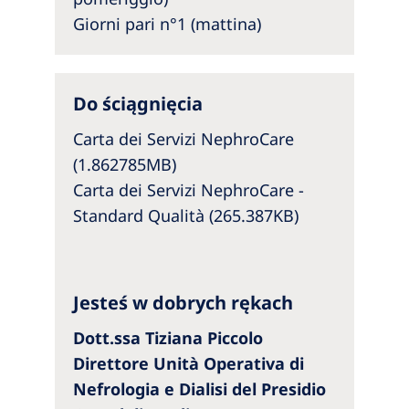
Australia
Giorni pari n°1 (mattina)
Philippines
North America
Do ściągnięcia
United States of America
Carta dei Servizi NephroCare
(1.862785MB)
NephroCare International
Carta dei Servizi NephroCare -
Standard Qualità (265.387KB)
Global Website
Jesteś w dobrych rękach
Dott.ssa Tiziana Piccolo
Direttore Unità Operativa di
Nefrologia e Dialisi del Presidio