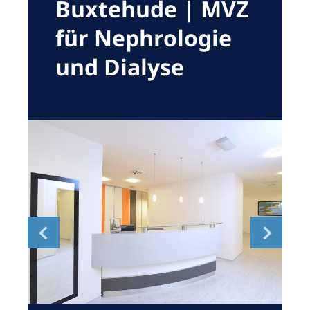
Buxtehude | MVZ
Romania
für Nephrologie
Russia
und Dialyse
Serbia
Slovakia
Slovenia
Spain
Sweden
Switzerland
United Kingdom
Asia Pacific
Asia Pacific