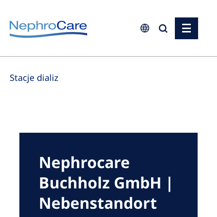
Europe
Stacje dializ
Czech Republic
France
Germany
Israel
Italy
Nephrocare
Netherlands
Buchholz GmbH |
Poland
Nebenstandort
Portugal