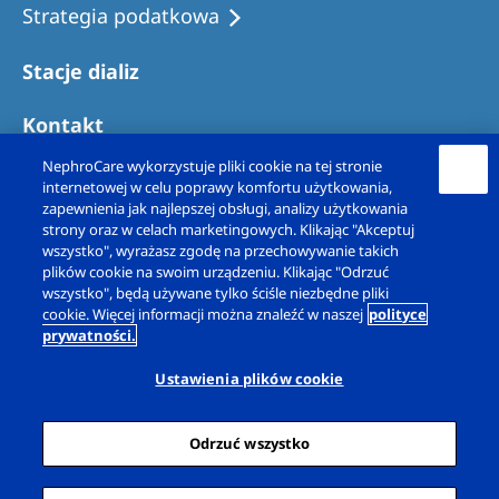
Strategia podatkowa
Stacje dializ
Kontakt
NephroCare wykorzystuje pliki cookie na tej stronie
internetowej w celu poprawy komfortu użytkowania,
zapewnienia jak najlepszej obsługi, analizy użytkowania
strony oraz w celach marketingowych. Klikając "Akceptuj
wszystko", wyrażasz zgodę na przechowywanie takich
plików cookie na swoim urządzeniu. Klikając "Odrzuć
wszystko", będą używane tylko ściśle niezbędne pliki
cookie. Więcej informacji można znaleźć w naszej
polityce
prywatności.
Copyright © Fresenius Nephrocare Polska Sp. z
o.o. 2026. Wszelkie prawa zastrzeżone.
Ustawienia plików cookie
Informacja prawna
Polityka prywatności
Odrzuć wszystko
Deklaracja dotycząca plików cookie
Ustawienia plików cookie
Sitemap