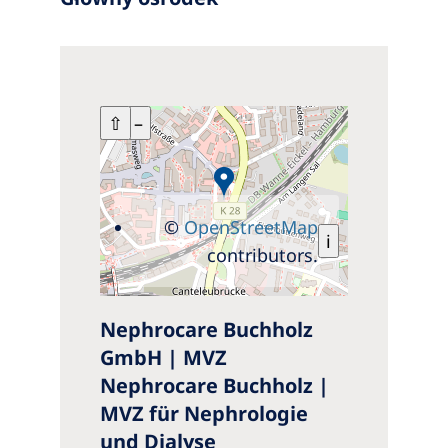
+
⇧
–
©
OpenStreetMap
i
contributors.
Nephrocare Buchholz
GmbH | MVZ
Nephrocare Buchholz |
MVZ für Nephrologie
und Dialyse