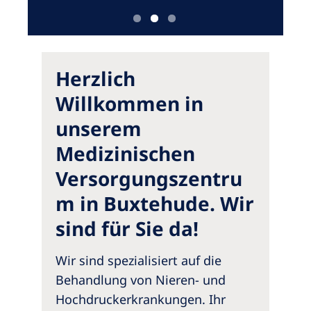
Australia
Philippines
North America
Herzlich
United States of America
Willkommen in
unserem
NephroCare International
Medizinischen
Global Website
Versorgungszentru
m in Buxtehude. Wir
sind für Sie da!
Wir sind spezialisiert auf die
Behandlung von Nieren- und
Hochdruckerkrankungen. Ihr