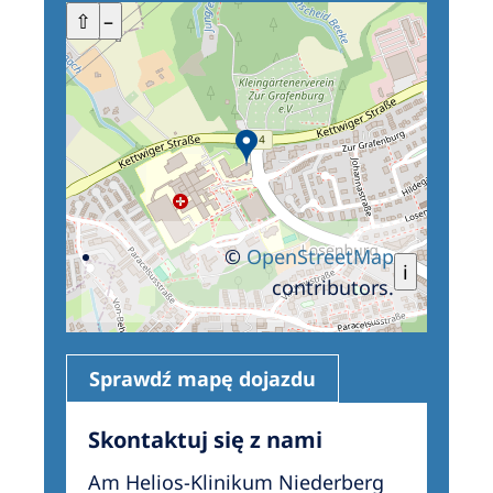
+
⇧
–
©
OpenStreetMap
i
contributors.
Sprawdź mapę dojazdu
Skontaktuj się z nami
Am Helios-Klinikum Niederberg