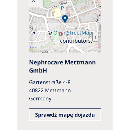
+
⇧
–
©
OpenStreetMap
i
contributors.
Nephrocare Mettmann
GmbH
Gartenstraße 4-8
40822 Mettmann
Germany
Sprawdź mapę dojazdu