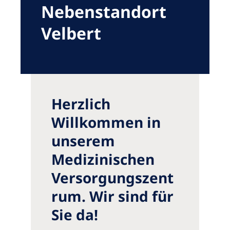
Australia
Nebenstandort
Philippines
Velbert
North America
United States of America
Herzlich
NephroCare International
Willkommen in
Global Website
unserem
Medizinischen
Versorgungszent
rum. Wir sind für
Sie da!