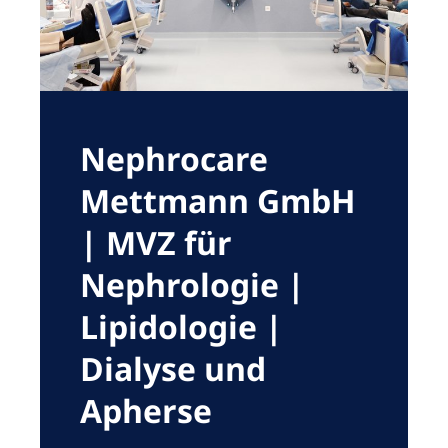
Romania
Russia
Serbia
Slovakia
Nephrocare
Slovenia
Mettmann GmbH
Spain
| MVZ für
Sweden
Nephrologie |
Switzerland
Lipidologie |
United Kingdom
Dialyse und
Asia Pacific
Apherse
Asia Pacific