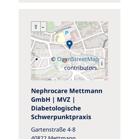
+
⇧
–
©
OpenStreetMap
i
contributors.
Nephrocare Mettmann
GmbH | MVZ |
Diabetologische
Schwerpunktpraxis
Gartenstraße 4-8
40822 Mettmann