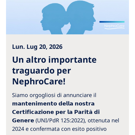
Australia
Philippines
North America
United States of America
Lun. Lug 20, 2026
Un altro importante
NephroCare International
traguardo per
Global Website
NephroCare!
Siamo orgogliosi di annunciare il
𝗺𝗮𝗻𝘁𝗲𝗻𝗶𝗺𝗲𝗻𝘁𝗼 𝗱𝗲𝗹𝗹𝗮 𝗻𝗼𝘀𝘁𝗿𝗮
𝗖𝗲𝗿𝘁𝗶𝗳𝗶𝗰𝗮𝘇𝗶𝗼𝗻𝗲 𝗽𝗲𝗿 𝗹𝗮 𝗣𝗮𝗿𝗶𝘁𝗮̀ 𝗱𝗶
𝗚𝗲𝗻𝗲𝗿𝗲 (UNI/PdR 125:2022), ottenuta nel
2024 e confermata con esito positivo