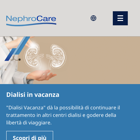
Europe
Czech Republic
France
Germany
Israel
Dialisi in vacanza
Italy
"Dialisi Vacanza" dà la possibilità di continuare il
Netherlands
trattamento in altri centri dialisi e godere della
Poland
libertà di viaggiare.
Portugal
Scopri di più