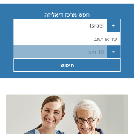
Romania
חפש מרכז דיאליזה
Russia
Israel
Serbia
עיר או ישוב
Slovakia
Slovenia
10 km
Spain
חיפוש
Sweden
Switzerland
United Kingdom
Asia Pacific
Asia Pacific