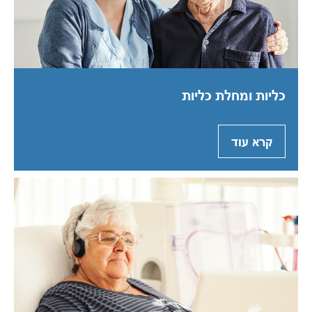
Australia
Philippines
North America
כליות ומחלת כליות
United States of America
NephroCare International
קרא עוד
Global Website