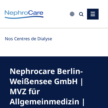
Europe
Nos Centres de Dialyse
Czech Republic
France
Germany
Israel
Nephrocare Berlin-
Italy
Weißensee GmbH |
Netherlands
MVZ für
Poland
Allgemeinmedizin |
Portugal