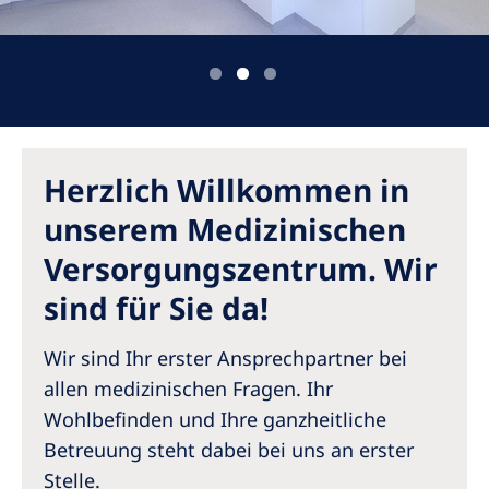
Australia
Philippines
North America
United States of America
Herzlich Willkommen in
NephroCare International
unserem Medizinischen
Global Website
Versorgungszentrum. Wir
sind für Sie da!
Wir sind Ihr erster Ansprechpartner bei
allen medizinischen Fragen. Ihr
Wohlbefinden und Ihre ganzheitliche
Betreuung steht dabei bei uns an erster
Stelle.