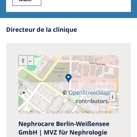
Directeur de la clinique
+
⇧
–
©
OpenStreetMap
i
contributors.
Nephrocare Berlin-Weißensee
GmbH | MVZ für Nephrologie