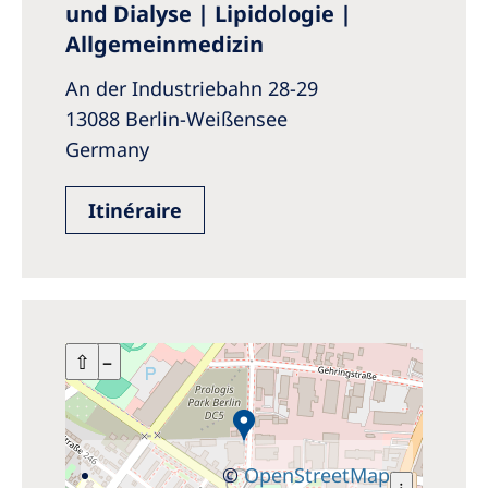
und Dialyse | Lipidologie |
Allgemeinmedizin
An der Industriebahn 28-29
13088 Berlin-Weißensee
Germany
Itinéraire
+
⇧
–
©
OpenStreetMap