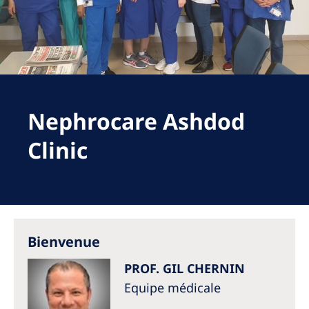
Romania
Russia
Serbia
Slovakia
Nephrocare Ashdod
Slovenia
Spain
Clinic
Sweden
Switzerland
United Kingdom
Bienvenue
Asia Pacific
PROF. GIL CHERNIN
Asia Pacific
Equipe médicale