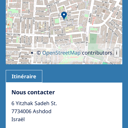
©
OpenStreetMap
contributors.
i
Itinéraire
Nous contacter
6 Yitzhak Sadeh St.
7734006 Ashdod
Israël