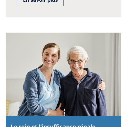
Australia
Philippines
North America
United States of America
NephroCare International
Global Website
Le rein et l’insuffisance rénale