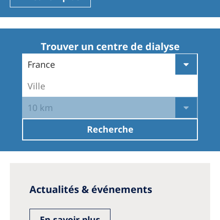
Romania
Russia
Serbia
Trouver un centre de dialyse
Slovakia
France
Slovenia
Ville
Spain
10 km
Sweden
Recherche
Switzerland
United Kingdom
Asia Pacific
Actualités & événements
Asia Pacific
En savoir plus