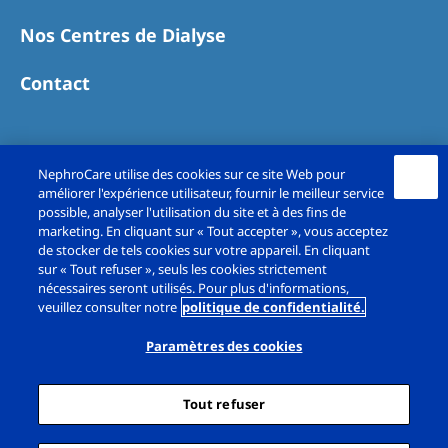
Nos Centres de Dialyse
Contact
NephroCare utilise des cookies sur ce site Web pour
améliorer l'expérience utilisateur, fournir le meilleur service
possible, analyser l'utilisation du site et à des fins de
marketing. En cliquant sur « Tout accepter », vous acceptez
de stocker de tels cookies sur votre appareil. En cliquant
sur « Tout refuser », seuls les cookies strictement
Copyright© Fresenius Medical Care France SAS
nécessaires seront utilisés. Pour plus d'informations,
veuillez consulter notre
politique de confidentialité.
2026. All rights reserved.
Paramètres des cookies
Mentions légales
Politique de confidentialité
Tout refuser
Cookie Déclaration
Paramètres des cookies
Plan du site