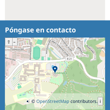
Póngase en contacto
+
⇧
–
©
OpenStreetMap
contributors.
i