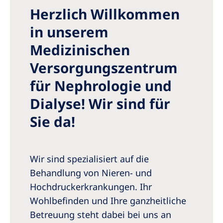
Australia
Herzlich Willkommen
Philippines
in unserem
Medizinischen
North America
Versorgungszentrum
United States of America
für Nephrologie und
NephroCare International
Dialyse! Wir sind für
Global Website
Sie da!
Wir sind spezialisiert auf die
Behandlung von Nieren- und
Hochdruckerkrankungen. Ihr
Wohlbefinden und Ihre ganzheitliche
Betreuung steht dabei bei uns an