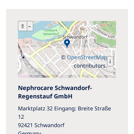
+
⇧
–
©
OpenStreetMap
i
contributors.
Nephrocare Schwandorf-
Regenstauf GmbH
Marktplatz 32 Eingang: Breite Straße
12
92421 Schwandorf
Germany