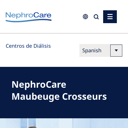
Europe
Centros de Diálisis
Czech Republic
France
Germany
Israel
NephroCare
Italy
Maubeuge Crosseurs
Netherlands
Poland
Portugal