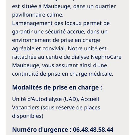
Australia
est située à Maubeuge, dans un quartier
Philippines
pavillonnaire calme.
L'aménagement des locaux permet de
North America
garantir une sécurité accrue, dans un
environnement de prise en charge
United States of America
agréable et convivial. Notre unité est
rattachée au centre de dialyse NephroCare
NephroCare International
Maubeuge, vous assurant ainsi d'une
Global Website
continuité de prise en charge médicale.
Modalités de prise en charge :
Unité d'Autodialyse (UAD), Accueil
Vacanciers (sous réserve de places
disponibles)
Numéro d'urgence : 06.48.48.58.44