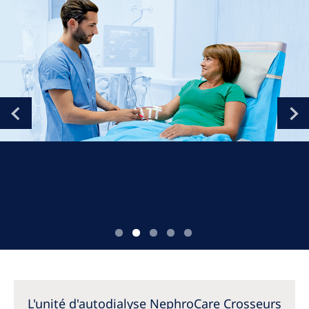
Romania
Russia
Serbia
Slovakia
Slovenia
Spain
Sweden
Switzerland
United Kingdom
Asia Pacific
Asia Pacific
L'unité d'autodialyse NephroCare Crosseurs