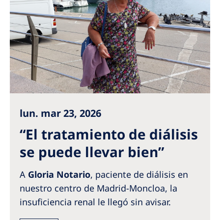
Australia
Philippines
North America
United States of America
NephroCare International
lun. mar 23, 2026
Global Website
“El tratamiento de diálisis
se puede llevar bien”
A
Gloria Notario
, paciente de diálisis en
nuestro centro de Madrid-Moncloa, la
insuficiencia renal le llegó sin avisar.