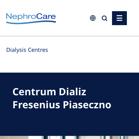
Europe
Dialysis Centres
Czech Republic
France
Germany
Israel
Centrum Dializ
Italy
Fresenius Piaseczno
Netherlands
Poland
Portugal