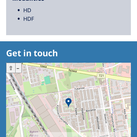
HD
HDF
Get in touch
+
⇧
–