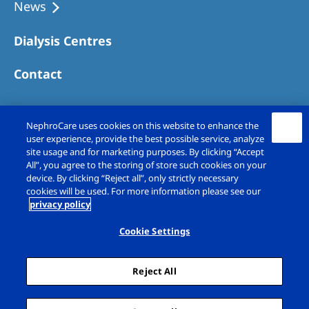
News
Dialysis Centres
Contact
NephroCare uses cookies on this website to enhance the
user experience, provide the best possible service, analyze
site usage and for marketing purposes. By clicking “Accept
All”, you agree to the storing of store such cookies on your
device. By clicking “Reject all”, only strictly necessary
cookies will be used. For more information please see our
privacy policy
Copyright © Fresenius Medical Care (UK)
Limited 2026. All rights reserved
Cookie Settings
Legal Notice
Privacy Policy
Reject All
Cookie Declaration
Cookie Settings
Sitemap