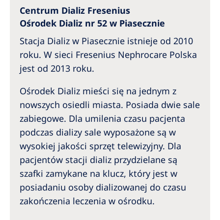
Australia
Centrum Dializ Fresenius
Philippines
Ośrodek Dializ nr 52 w Piasecznie
Stacja Dializ w Piasecznie istnieje od 2010
North America
roku. W sieci Fresenius Nephrocare Polska
jest od 2013 roku.
United States of America
Ośrodek Dializ mieści się na jednym z
NephroCare International
nowszych osiedli miasta. Posiada dwie sale
Global Website
zabiegowe. Dla umilenia czasu pacjenta
podczas dializy sale wyposażone są w
wysokiej jakości sprzęt telewizyjny. Dla
pacjentów stacji dializ przydzielane są
szafki zamykane na klucz, który jest w
posiadaniu osoby dializowanej do czasu
zakończenia leczenia w ośrodku.