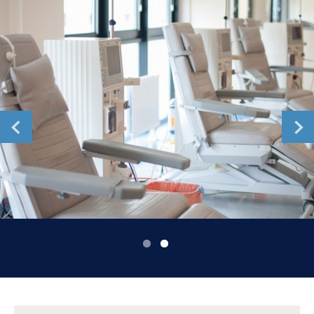
Romania
Russia
Serbia
Slovakia
Slovenia
Spain
Sweden
Switzerland
United Kingdom
Asia Pacific
Asia Pacific