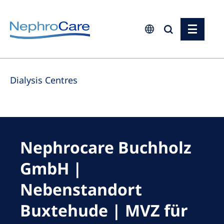
Europe
Dialysis Centres
Czech Republic
France
Germany
Israel
Nephrocare Buchholz
Italy
GmbH |
Netherlands
Nebenstandort
Poland
Buxtehude | MVZ für
Portugal