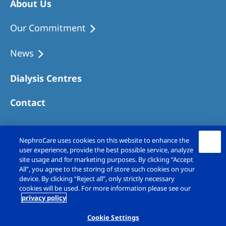
About Us
Our Commitment
News
Dialysis Centres
Contact
NephroCare uses cookies on this website to enhance the
user experience, provide the best possible service, analyze
site usage and for marketing purposes. By clicking “Accept
All”, you agree to the storing of store such cookies on your
device. By clicking “Reject all”, only strictly necessary
cookies will be used. For more information please see our
privacy policy
Copyright © Fresenius Medical Care (UK)
Limited 2026. All rights reserved
Cookie Settings