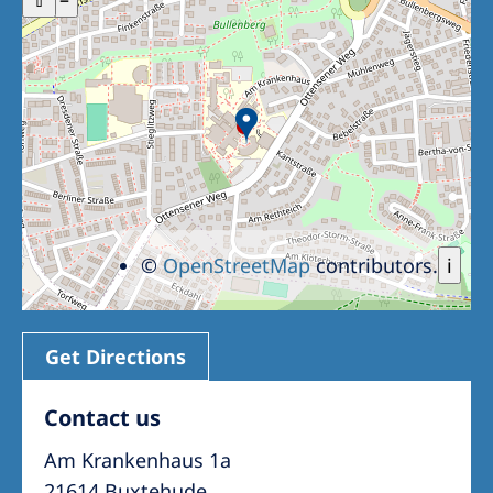
©
OpenStreetMap
contributors.
i
Get Directions
Contact us
Am Krankenhaus 1a
21614 Buxtehude