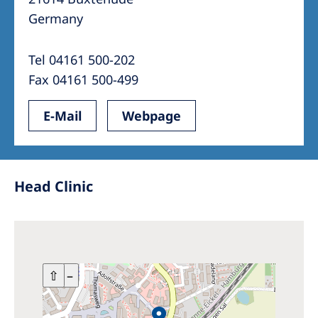
Germany
Tel 04161 500-202
Fax 04161 500-499
E-Mail
Webpage
Head Clinic
+
⇧
–