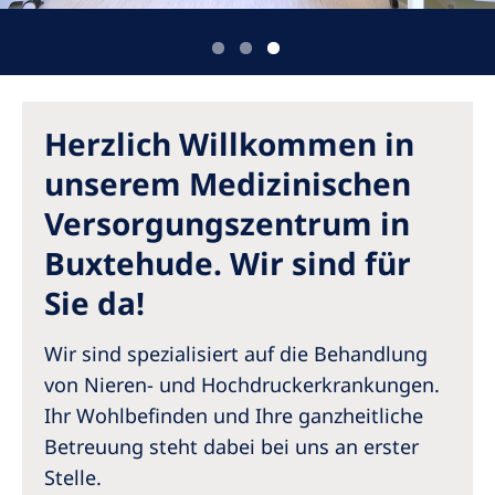
Australia
Philippines
North America
Herzlich Willkommen in
United States of America
unserem Medizinischen
Versorgungszentrum in
NephroCare International
Buxtehude. Wir sind für
Global Website
Sie da!
Wir sind spezialisiert auf die Behandlung
von Nieren- und Hochdruckerkrankungen.
Ihr Wohlbefinden und Ihre ganzheitliche
Betreuung steht dabei bei uns an erster
Stelle.