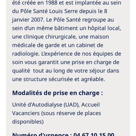
Australia
été créée en 1988 et est implantée au sein
du Pôle Santé Louis Serre depuis le 8
Philippines
janvier 2007. Le Pôle Santé regroupe au
sein d’un même bâtiment un hôpital local,
North America
une clinique chirurgicale, une maison
United States of America
médicale de garde et un cabinet de
radiologie. L’expérience de nos équipes de
NephroCare International
soin vous garantit une prise en charge de
qualité tout au long de votre séjour dans
Global Website
une structure sécurisée et agréable.
Modalités de prise en charge :
Unité d'Autodialyse (UAD), Accueil
Vacanciers (sous réserve de places
disponibles)
Numéro d'urgence : 04.67.10.15.00