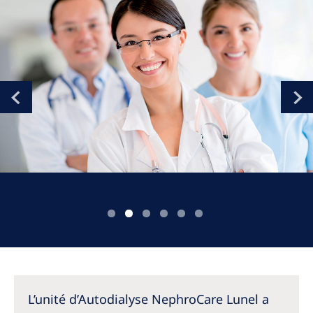
Romania
Russia
Serbia
Slovakia
Slovenia
Spain
Sweden
Switzerland
United Kingdom
Asia Pacific
Asia Pacific
L’unité d’Autodialyse NephroCare Lunel a