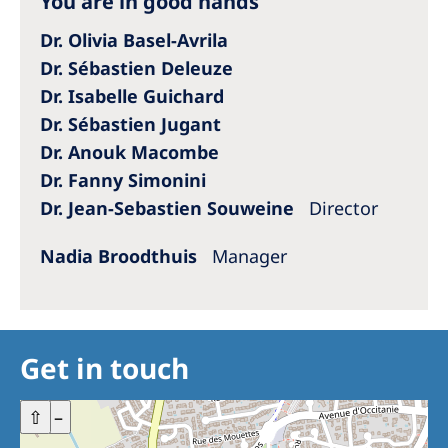
You are in good hands
Dr. Olivia Basel-Avrila
Dr. Sébastien Deleuze
Dr. Isabelle Guichard
Dr. Sébastien Jugant
Dr. Anouk Macombe
Dr. Fanny Simonini
Dr. Jean-Sebastien Souweine
Director
Nadia Broodthuis
Manager
Get in touch
+
⇧
–