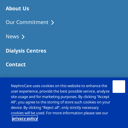
About Us
Our Commitment
News
Dialysis Centres
Contact
NephroCare uses cookies on this website to enhance the
user experience, provide the best possible service, analyze
site usage and for marketing purposes. By clicking “Accept
All”, you agree to the storing of store such cookies on your
device. By clicking “Reject all”, only strictly necessary
cookies will be used. For more information please see our
privacy policy
Copyright © Fresenius Medical Care (UK)
Limited 2026. All rights reserved