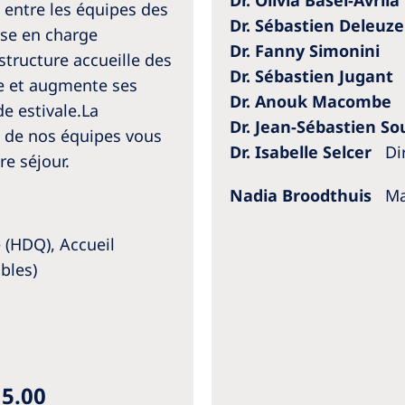
e entre les équipes des
Dr. Sébastien Deleuze
ise en charge
Dr. Fanny Simonini
structure accueille des
Dr. Sébastien Jugant
ée et augmente ses
Dr. Anouk Macombe
de estivale.La
Dr. Jean-Sébastien S
ce de nos équipes vous
Dr. Isabelle Selcer
Di
e séjour.
Nadia Broodthuis
Ma
 (HDQ), Accueil
bles)
15.00