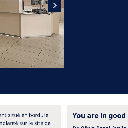
Romania
Russia
Asia Pacific
North
Asia Pacific
United
Ameri
Australia
Philippines
NephroCare International
Global Website
You are in good
ent situé en bordure
mplanté sur le site de
Dr. Olivia Basel-Avrila