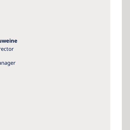
ouweine
rector
nager