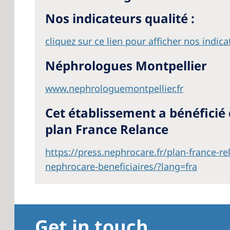
Nos indicateurs qualité :
cliquez sur ce lien pour afficher nos indica
Néphrologues Montpellier
www.nephrologuemontpellier.fr
Cet établissement a bénéficié
plan France Relance
https://press.nephrocare.fr/plan-france-r
nephrocare-beneficiaires/?lang=fra
Get in touch